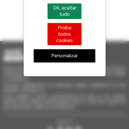
OK, aceitar
tudo
1 em cada 4 telescópicos
Proíbe
vendido no mundo é um manitou
todos
cookies
Personalizar
Invia le richieste a più concessionari contemporaneamente, ricevi le
notifiche in base agli alert impostati. Tutto questo dal tuo PC, tablet
o smartphone.
Encontre rapidamente os materiais usados, adicione-os à sua
seleção e compare-os.
Envie pedidos a vários concessionários de uma só vez, receba
alertas sobre critérios interessantes para si. Tudo isto a partir do
seu computador, tablet ou smartphone.
Siga-nos