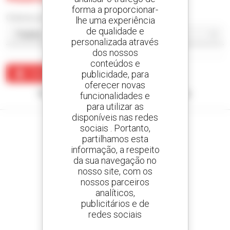
forma a proporcionar-
Ordenar por
lhe uma experiência
de qualidade e
personalizada através
dos nossos
conteúdos e
publicidade, para
Criar um alerta
oferecer novas
Nenhum resultado corresponde à sua pesquisa.
funcionalidades e
para utilizar as
disponíveis nas redes
sociais . Portanto,
partilhamos esta
informação, a respeito
Crie os seus alertas
da sua navegação no
e receba anúncios de equipamentos usados
nosso site, com os
nossos parceiros
analíticos,
publicitários e de
redes sociais
800 concessionários
A Manitou em todo o mundo