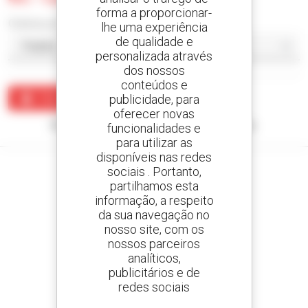
forma a proporcionar-
Ordenar por
lhe uma experiência
de qualidade e
personalizada através
dos nossos
conteúdos e
publicidade, para
Criar um alerta
oferecer novas
Nenhum resultado corresponde à sua pesquisa.
funcionalidades e
para utilizar as
disponíveis nas redes
sociais . Portanto,
partilhamos esta
informação, a respeito
Crie os seus alertas
da sua navegação no
e receba anúncios de equipamentos usados
nosso site, com os
nossos parceiros
analíticos,
publicitários e de
redes sociais
800 concessionários
A Manitou em todo o mundo