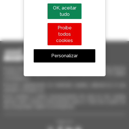
OK, aceitar
tudo
1 em cada 4 telescópicos
Proíbe
vendido no mundo é um manitou
todos
cookies
Personalizar
Invia le richieste a più concessionari contemporaneamente, ricevi le
notifiche in base agli alert impostati. Tutto questo dal tuo PC, tablet
o smartphone.
Encontre rapidamente os materiais usados, adicione-os à sua
seleção e compare-os.
Envie pedidos a vários concessionários de uma só vez, receba
alertas sobre critérios interessantes para si. Tudo isto a partir do
seu computador, tablet ou smartphone.
Siga-nos