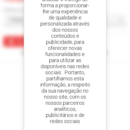
forma a proporcionar-
Ordenar por
lhe uma experiência
de qualidade e
personalizada através
dos nossos
conteúdos e
publicidade, para
Criar um alerta
oferecer novas
Nenhum resultado corresponde à sua pesquisa.
funcionalidades e
para utilizar as
disponíveis nas redes
sociais . Portanto,
partilhamos esta
informação, a respeito
Crie os seus alertas
da sua navegação no
e receba anúncios de equipamentos usados
nosso site, com os
nossos parceiros
analíticos,
publicitários e de
redes sociais
800 concessionários
A Manitou em todo o mundo