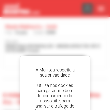
Painel de Gerenciamento de Cookies
Maats Makina A.s. - Izmir
País :
Turquia
Cidade :
IZMIR
Morada :
KEMALPAŞA OSB MAHALLESI - ANKARA ASFALTI NO: 89/13
35730 IZMIR Turquia
Contactar o concessionário
A Manitou respeita a
Visualizar os filtros de pesquisa
sua privacidade
Utilizamos cookies
para garantir o bom
0 máquina usada no Maats Makina
funcionamento do
A.s. - Izmir
nosso site, para
analisar o tráfego de