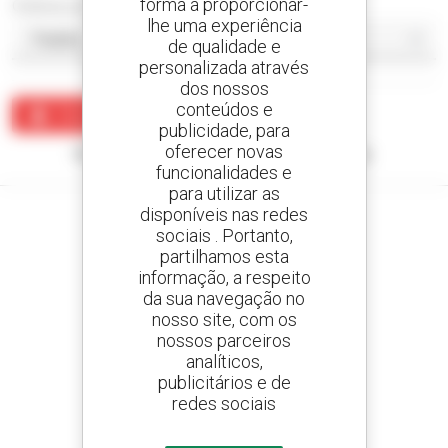
forma a proporcionar-
Ordenar por
lhe uma experiência
de qualidade e
personalizada através
dos nossos
conteúdos e
Criar um alerta
publicidade, para
oferecer novas
Nenhum resultado corresponde à sua pesquisa.
funcionalidades e
para utilizar as
disponíveis nas redes
sociais . Portanto,
partilhamos esta
Crie os seus alertas
informação, a respeito
e receba anúncios de equipamentos usados
da sua navegação no
nosso site, com os
nossos parceiros
analíticos,
publicitários e de
800 concessionários
redes sociais
A Manitou em todo o mundo