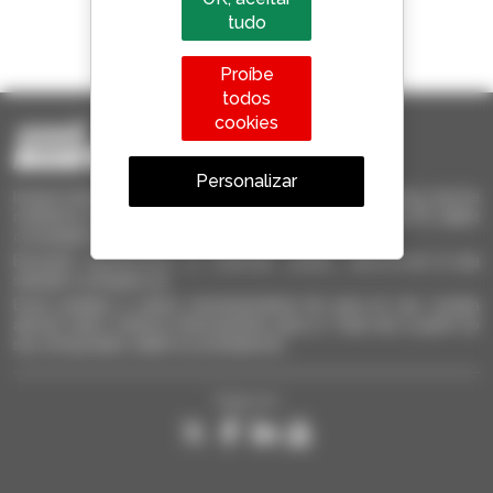
tudo
1 em cada 4 telescópicos
vendido no mundo é um manitou
Proíbe
todos
cookies
Personalizar
Invia le richieste a più concessionari contemporaneamente, ricevi le
notifiche in base agli alert impostati. Tutto questo dal tuo PC, tablet
o smartphone.
Encontre rapidamente os materiais usados, adicione-os à sua
seleção e compare-os.
Envie pedidos a vários concessionários de uma só vez, receba
alertas sobre critérios interessantes para si. Tudo isto a partir do
seu computador, tablet ou smartphone.
Siga-nos