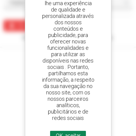
lhe uma experiência
de qualidade e
personalizada através
dos nossos
Criar um alerta
conteúdos e
publicidade, para
Nenhum resultado corresponde à sua pesquisa.
oferecer novas
funcionalidades e
para utilizar as
disponíveis nas redes
sociais . Portanto,
partilhamos esta
Crie os seus alertas
informação, a respeito
e receba anúncios de equipamentos usados
da sua navegação no
nosso site, com os
nossos parceiros
analíticos,
800 concessionários
publicitários e de
A Manitou em todo o mundo
redes sociais
OK, aceitar