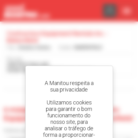
Painel de Gerenciamento de Cookies
Contractors Equipment Rentals Inc. -
Bakersfield
País :
Estados Unidos
Cidade :
BAKERSFIELD
Morada :
2909 FRUITVALE AVE
93308-5909 BAKERSFIELD Estados Unidos
A Manitou respeita a
Visualizar os filtros de pesquisa
sua privacidade
Utilizamos cookies
0 máquina usada no Contractors
para garantir o bom
funcionamento do
Equipment Rentals Inc. - Bakersfield
nosso site, para
analisar o tráfego de
Ordenar por
forma a proporcionar-