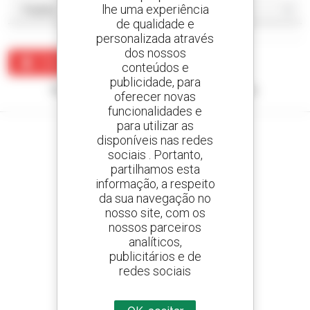
lhe uma experiência
de qualidade e
personalizada através
dos nossos
Criar um alerta
conteúdos e
publicidade, para
Nenhum resultado corresponde à sua pesquisa.
oferecer novas
funcionalidades e
para utilizar as
disponíveis nas redes
sociais . Portanto,
partilhamos esta
Crie os seus alertas
informação, a respeito
e receba anúncios de equipamentos usados
da sua navegação no
nosso site, com os
nossos parceiros
analíticos,
800 concessionários
publicitários e de
A Manitou em todo o mundo
redes sociais