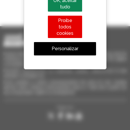
OK, aceitar
tudo
1 em cada 4 telescópicos
vendido no mundo é um manitou
Proíbe
todos
cookies
Personalizar
Invia le richieste a più concessionari contemporaneamente, ricevi le
notifiche in base agli alert impostati. Tutto questo dal tuo PC, tablet
o smartphone.
Encontre rapidamente os materiais usados, adicione-os à sua
seleção e compare-os.
Envie pedidos a vários concessionários de uma só vez, receba
alertas sobre critérios interessantes para si. Tudo isto a partir do
seu computador, tablet ou smartphone.
Siga-nos