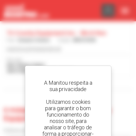
Painel de Gerenciamento de Cookies
Tri County Equipment Inc. - Birch Run
País :
Estados Unidos
Cidade :
BIRCH RUN
www.tricountyequipment.net
Morada :
8461 MAIN STREET
48415 BIRCH RUN Estados Unidos
A Manitou respeita a
Visualizar os filtros de pesquisa
sua privacidade
Utilizamos cookies
para garantir o bom
0 máquina usada no Tri County
funcionamento do
Equipment Inc. - Birch Run
nosso site, para
analisar o tráfego de
Ordenar por
forma a proporcionar-