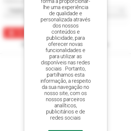
forma a proporcionar-
Ordenar por
lhe uma experiência
de qualidade e
personalizada através
dos nossos
conteúdos e
Criar um alerta
publicidade, para
oferecer novas
Nenhum resultado corresponde à sua pesquisa.
funcionalidades e
para utilizar as
disponíveis nas redes
sociais . Portanto,
partilhamos esta
Crie os seus alertas
informação, a respeito
e receba anúncios de equipamentos usados
da sua navegação no
nosso site, com os
nossos parceiros
analíticos,
publicitários e de
800 concessionários
redes sociais
A Manitou em todo o mundo