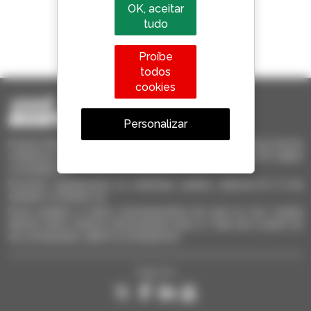
OK, aceitar
tudo
1 em cada 4 telescópicos
vendido no mundo é um manitou
Proíbe
todos
cookies
Personalizar
Invia le richieste a più concessionari contemporaneamente, ricevi le
notifiche in base agli alert impostati. Tutto questo dal tuo PC, tablet
o smartphone.
Encontre rapidamente os materiais usados, adicione-os à sua
seleção e compare-os.
Envie pedidos a vários concessionários de uma só vez, receba
alertas sobre critérios interessantes para si. Tudo isto a partir do
seu computador, tablet ou smartphone.
Siga-nos