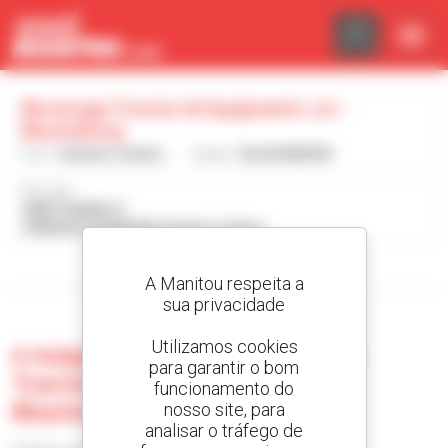
Painel de Gerenciamento de Cookies
Beverage Tractor & Equipment, Llc -
Blacksburg
País :
Estados Unidos
Cidade :
BLACKSBURG
Morada :
3809 S MAIN ST
24060 BLACKSBURG Estados Unidos
Visualizar os filtros de pesquisa
A Manitou respeita a
sua privacidade
Utilizamos cookies
0 máquina usada no Beverage
para garantir o bom
Tractor & Equipment, Llc -
funcionamento do
Blacksburg
nosso site, para
analisar o tráfego de