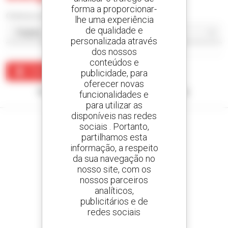
forma a proporcionar-
Ordenar por
lhe uma experiência
de qualidade e
personalizada através
dos nossos
conteúdos e
Criar um alerta
publicidade, para
oferecer novas
Nenhum resultado corresponde à sua pesquisa.
funcionalidades e
para utilizar as
disponíveis nas redes
sociais . Portanto,
partilhamos esta
informação, a respeito
Crie os seus alertas
da sua navegação no
e receba anúncios de equipamentos usados
nosso site, com os
nossos parceiros
analíticos,
publicitários e de
redes sociais
800 concessionários
A Manitou em todo o mundo