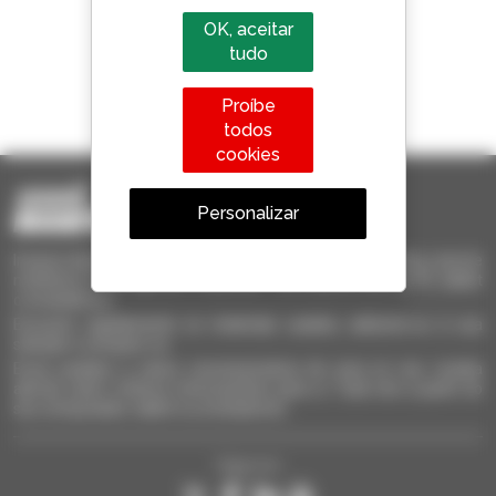
OK, aceitar
tudo
1 em cada 4 telescópicos
Proíbe
vendido no mundo é um manitou
todos
cookies
Personalizar
Invia le richieste a più concessionari contemporaneamente, ricevi le
notifiche in base agli alert impostati. Tutto questo dal tuo PC, tablet
o smartphone.
Encontre rapidamente os materiais usados, adicione-os à sua
seleção e compare-os.
Envie pedidos a vários concessionários de uma só vez, receba
alertas sobre critérios interessantes para si. Tudo isto a partir do
seu computador, tablet ou smartphone.
Siga-nos