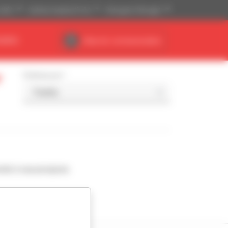
(US$)
Sistema Imperial (ft, lb)
Português (Portugal)
NÁRIO
Área do concessionário
r
Ordenar por
nde à sua pesquisa.