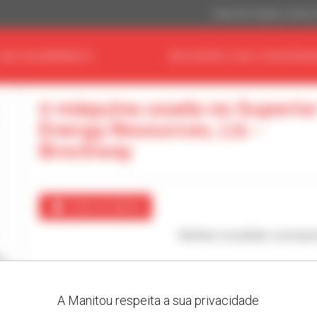
Dólar dos Estados Unidos 
 SEU EQUIPAMENTO
ENCONTRE O SEU CONCESSIO
0 máquina usada no Superio
Energy Resources, Llc -
Brockway
Criar um alerta
Nenhum resultado correspo
A Manitou respeita a sua privacidade