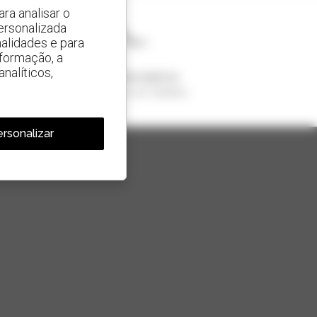
ra analisar o
ersonalizada
alidades e para
nformação, a
nalíticos,
1 em cada 4 telescópicos
vendido no mundo é um manitou
rsonalizar