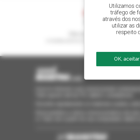
Utilizamos c
tráfego de 
através dos no
utilizar as
respeito 
Crie os seus alertas
e receba anúncios de equipamentos usados
OK, aceitar
Invia le richieste a più concessionari contempora
Tutto questo dal tuo PC, tablet o smartphone.
Encontre rapidamente os materiais usados, adi
Envie pedidos a vários concessionários de uma 
si. Tudo isto a partir do seu computador, tablet