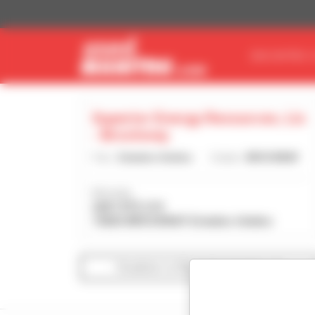
Painel de Gerenciamento de Cookies
ENCONTRE O
Superior Energy Resources, Llc
- Brockway
País :
Estados Unidos
Cidade :
BROCKWAY
Morada :
2691 RTE 219
15824 BROCKWAY Estados Unidos
Visualizar os filtros de pesquisa