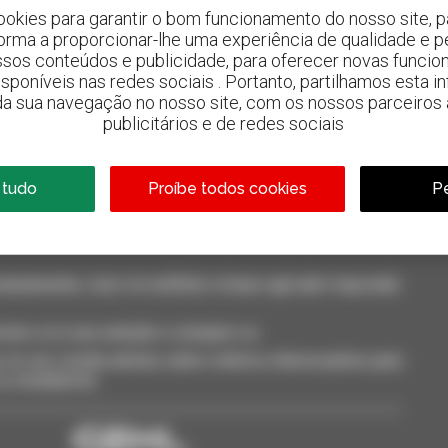
ookies para garantir o bom funcionamento do nosso site, pa
forma a proporcionar-lhe uma experiência de qualidade e p
ssos conteúdos e publicidade, para oferecer novas funcion
 disponíveis nas redes sociais . Portanto, partilhamos esta i
da sua navegação no nosso site, com os nossos parceiros a
800 concessionários
publicitários e de redes sociais
A Manitou em todo o mundo
 tudo
Proíbe todos cookies
Pe
neamente, ricevi le notifiche in base agli alert impostati.
cione-os à sua seleção e compare-os.
só vez, receba alertas sobre critérios interessantes para
 ou smartphone.