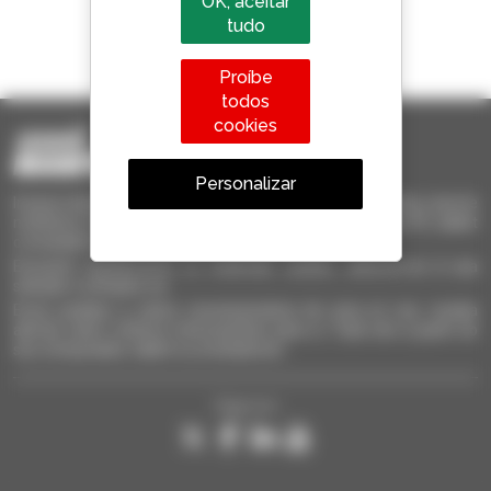
OK, aceitar
tudo
1 em cada 4 telescópicos
vendido no mundo é um manitou
Proíbe
todos
cookies
Personalizar
Invia le richieste a più concessionari contemporaneamente, ricevi le
notifiche in base agli alert impostati. Tutto questo dal tuo PC, tablet
o smartphone.
Encontre rapidamente os materiais usados, adicione-os à sua
seleção e compare-os.
Envie pedidos a vários concessionários de uma só vez, receba
alertas sobre critérios interessantes para si. Tudo isto a partir do
seu computador, tablet ou smartphone.
Siga-nos