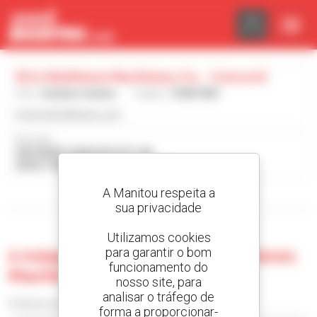
Painel de Gerenciamento de Cookies
W.d. Matthews Machinery Co. - Concord
País :
Estados Unidos
Cidade :
CONCORD
www.wdmatthews.com
Morada :
309 SHEEP DAVIS RD RTE 106
03301 CONCORD Estados Unidos
A Manitou respeita a
Visualizar os filtros de pesquisa
sua privacidade
Utilizamos cookies
para garantir o bom
0 máquina usada no W.d. Matthews
funcionamento do
Machinery Co. - Concord
nosso site, para
analisar o tráfego de
Ordenar por
forma a proporcionar-