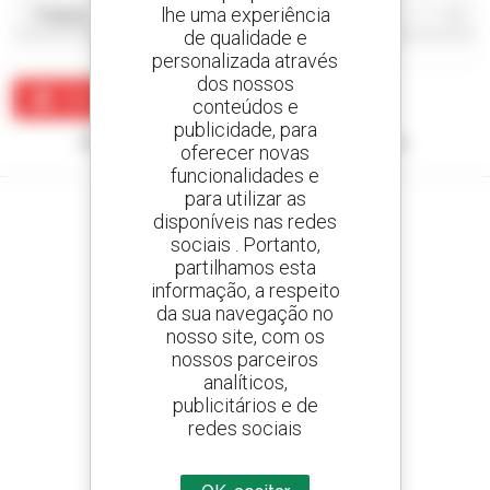
lhe uma experiência
de qualidade e
personalizada através
dos nossos
Criar um alerta
conteúdos e
publicidade, para
Nenhum resultado corresponde à sua pesquisa.
oferecer novas
funcionalidades e
para utilizar as
disponíveis nas redes
sociais . Portanto,
partilhamos esta
Crie os seus alertas
informação, a respeito
e receba anúncios de equipamentos usados
da sua navegação no
nosso site, com os
nossos parceiros
analíticos,
800 concessionários
publicitários e de
A Manitou em todo o mundo
redes sociais