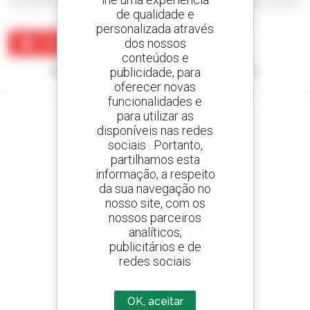
de qualidade e
personalizada através
dos nossos
Criar um alerta
conteúdos e
Nenhum resultado corresponde à sua pesquisa.
publicidade, para
oferecer novas
funcionalidades e
para utilizar as
disponíveis nas redes
sociais . Portanto,
Crie os seus alertas
partilhamos esta
e receba anúncios de equipamentos usados
informação, a respeito
da sua navegação no
nosso site, com os
nossos parceiros
analíticos,
800 concessionários
publicitários e de
A Manitou em todo o mundo
redes sociais
OK, aceitar