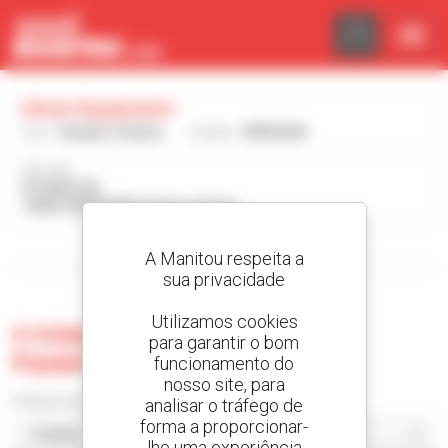
Painel de Gerenciamento de Cookies
Hines Equipment
País :
Estados Unidos
Cidade :
CRESSON
Morada :
PO BOX 225
16630 CRESSON Estados Unidos
Visualizar os filtros de pesquisa
A Manitou respeita a
sua privacidade
Utilizamos cookies
0 máquina usada no Hines
para garantir o bom
Equipment
funcionamento do
nosso site, para
Ordenar por
analisar o tráfego de
forma a proporcionar-
lhe uma experiência