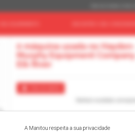
Dólar dos Estados Unidos 
 SEU EQUIPAMENTO
ENCONTRE O SEU CONCESSIO
0 máquina usada no Hayden
Murphy Equipment Company
Elk River
Criar um alerta
Nenhum resultado correspo
A Manitou respeita a sua privacidade