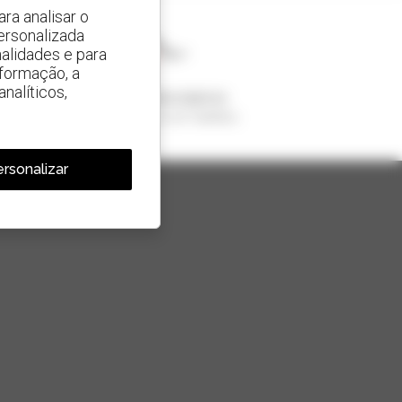
ra analisar o
ersonalizada
alidades e para
nformação, a
nalíticos,
1 em cada 4 telescópicos
vendido no mundo é um manitou
rsonalizar