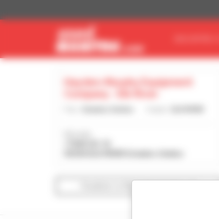
Painel de Gerenciamento de Cookies
ENCONTRE O
Hayden-Murphy Equipment
Company - Elk River
País :
Estados Unidos
Cidade :
ELK RIVER
Morada :
17369 US-10
55330 ELK RIVER Estados Unidos
Visualizar os filtros de pesquisa