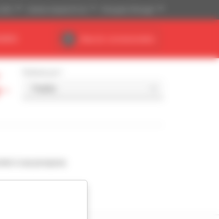
(US$)
Sistema Imperial (ft, lb)
Português (Portugal)
NÁRIO
Área do concessionário
-
Ordenar por
 -
nde à sua pesquisa.