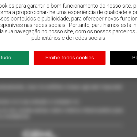
ookies para garantir o bom funcionamento do nosso site, pa
forma a proporcionar-lhe uma experiência de qualidade e p
ssos conteúdos e publicidade, para oferecer novas funcion
 disponíveis nas redes sociais . Portanto, partilhamos esta i
da sua navegação no nosso site, com os nossos parceiros a
800 concessionários
publicitários e de redes sociais
A Manitou em todo o mundo
 tudo
Proíbe todos cookies
Pe
neamente, ricevi le notifiche in base agli alert impostati.
cione-os à sua seleção e compare-os.
só vez, receba alertas sobre critérios interessantes para
 ou smartphone.