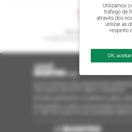
Utilizamos c
tráfego de 
através dos no
utilizar as
respeito 
Crie os seus alertas
e receba anúncios de equipamentos usados
OK, aceitar
Invia le richieste a più concessionari contempora
Tutto questo dal tuo PC, tablet o smartphone.
Encontre rapidamente os materiais usados, adi
Envie pedidos a vários concessionários de uma 
si. Tudo isto a partir do seu computador, tablet