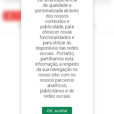
de qualidade e
personalizada através
dos nossos
Criar um alerta
conteúdos e
Nenhum resultado corresponde à sua pesquisa.
publicidade, para
oferecer novas
funcionalidades e
para utilizar as
disponíveis nas redes
sociais . Portanto,
Crie os seus alertas
partilhamos esta
e receba anúncios de equipamentos usados
informação, a respeito
da sua navegação no
nosso site, com os
nossos parceiros
analíticos,
800 concessionários
publicitários e de
A Manitou em todo o mundo
redes sociais
OK, aceitar