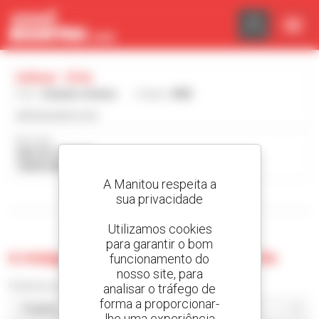
Painel de Gerenciamento de Cookies
Admar - Erie
País :
Estados Unidos
Cidade :
ERIE
admarsupply.com
Morada :
3001 W 17TH ST
16505 ERIE Estados Unidos
A Manitou respeita a
sua privacidade
Visualizar os filtros de pesquisa
Utilizamos cookies
para garantir o bom
0 máquina usada no Admar - Erie
funcionamento do
nosso site, para
Ordenar por
analisar o tráfego de
forma a proporcionar-
lhe uma experiência