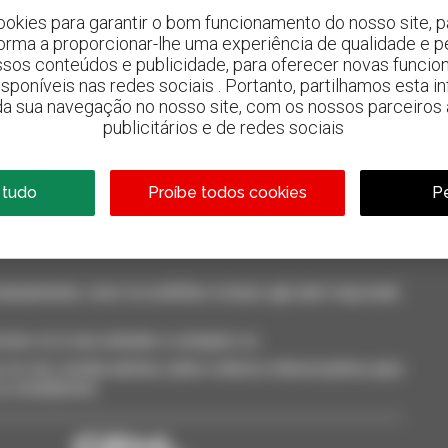
ookies para garantir o bom funcionamento do nosso site, pa
forma a proporcionar-lhe uma experiência de qualidade e p
ssos conteúdos e publicidade, para oferecer novas funcion
 disponíveis nas redes sociais . Portanto, partilhamos esta i
da sua navegação no nosso site, com os nossos parceiros a
800 concessionários
publicitários e de redes sociais
A Manitou em todo o mundo
 tudo
Proíbe todos cookies
Pe
neamente, ricevi le notifiche in base agli alert impostati.
cione-os à sua seleção e compare-os.
só vez, receba alertas sobre critérios interessantes para
 ou smartphone.