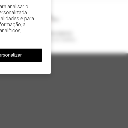
ra analisar o
ersonalizada
alidades e para
nformação, a
nalíticos,
1 em cada 4 telescópicos
vendido no mundo é um manitou
rsonalizar