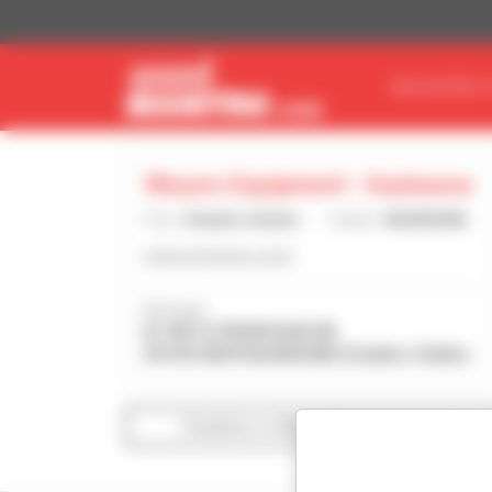
Painel de Gerenciamento de Cookies
ENCONTRE O
Weyers Equipment - Kaukauna
País :
Estados Unidos
Cidade :
KAUKAUNA
www.weyersinc.com/
Morada :
N 1957 E FRONTAGE RD
54130-0259 KAUKAUNA Estados Unidos
Visualizar os filtros de pesquisa