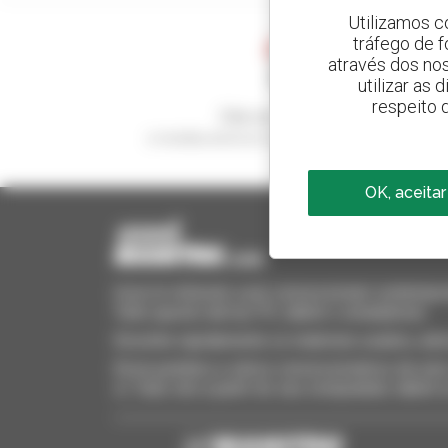
Utilizamos c
tráfego de 
através dos no
utilizar as
respeito 
Crie os seus alertas
e receba anúncios de equipamentos usados
OK, aceitar
Invia le richieste a più concessionari contempora
Tutto questo dal tuo PC, tablet o smartphone.
Encontre rapidamente os materiais usados, adi
Envie pedidos a vários concessionários de uma 
si. Tudo isto a partir do seu computador, tablet