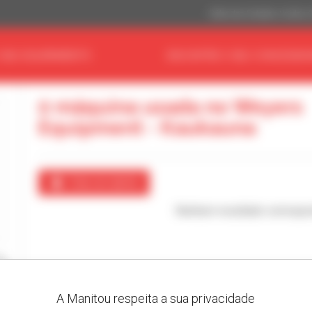
Dólar dos Estados Unidos 
 SEU EQUIPAMENTO
ENCONTRE O SEU CONCESSIO
0 máquina usada no Weyers
Equipment - Kaukauna
Criar um alerta
Nenhum resultado correspo
A Manitou respeita a sua privacidade