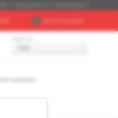
(US$)
Sistema Imperial (ft, lb)
Português (Portugal)
NÁRIO
Área do concessionário
Ordenar por
nde à sua pesquisa.