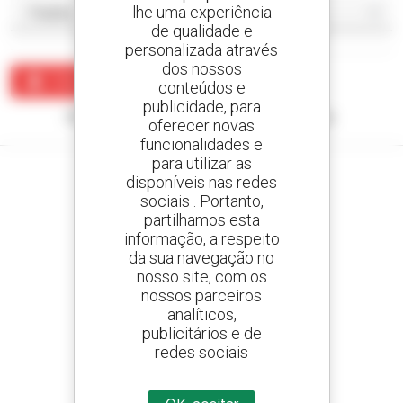
lhe uma experiência
de qualidade e
personalizada através
dos nossos
Criar um alerta
conteúdos e
publicidade, para
Nenhum resultado corresponde à sua pesquisa.
oferecer novas
funcionalidades e
para utilizar as
disponíveis nas redes
sociais . Portanto,
partilhamos esta
Crie os seus alertas
informação, a respeito
e receba anúncios de equipamentos usados
da sua navegação no
nosso site, com os
nossos parceiros
analíticos,
800 concessionários
publicitários e de
A Manitou em todo o mundo
redes sociais