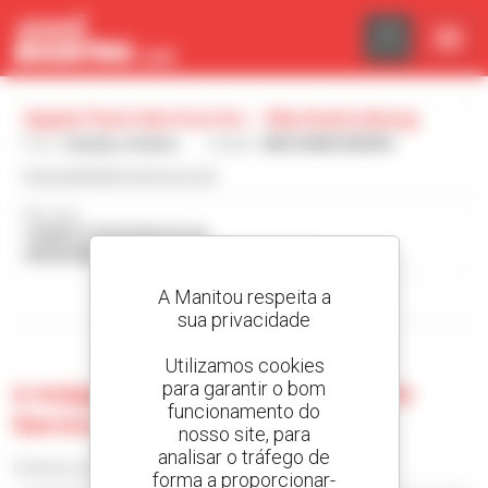
Painel de Gerenciamento de Cookies
Apple Farm Service Inc. - Mechanicsburg
País :
Estados Unidos
Cidade :
MECHANICSBURG
www.applefarmservice.com
Morada :
12446 E STATE ROUTE 29
43044 MECHANICSBURG Estados Unidos
A Manitou respeita a
Visualizar os filtros de pesquisa
sua privacidade
Utilizamos cookies
para garantir o bom
0 máquina usada no Apple Farm
funcionamento do
Service Inc. - Mechanicsburg
nosso site, para
analisar o tráfego de
Ordenar por
forma a proporcionar-