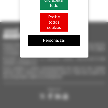
OK, aceitar
tudo
1 em cada 4 telescópicos
vendido no mundo é um manitou
Proíbe
todos
cookies
Personalizar
Invia le richieste a più concessionari contemporaneamente, ricevi le
notifiche in base agli alert impostati. Tutto questo dal tuo PC, tablet
o smartphone.
Encontre rapidamente os materiais usados, adicione-os à sua
seleção e compare-os.
Envie pedidos a vários concessionários de uma só vez, receba
alertas sobre critérios interessantes para si. Tudo isto a partir do
seu computador, tablet ou smartphone.
Siga-nos