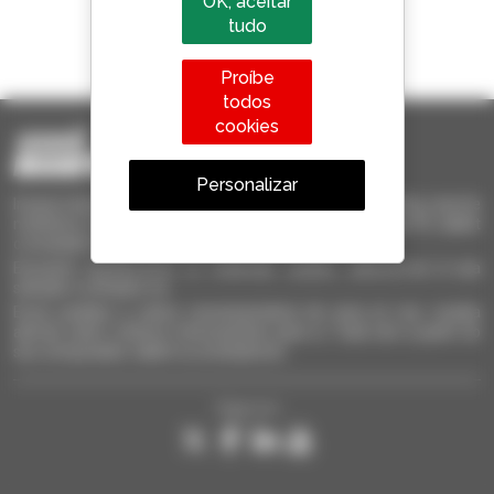
OK, aceitar
tudo
1 em cada 4 telescópicos
vendido no mundo é um manitou
Proíbe
todos
cookies
Personalizar
Invia le richieste a più concessionari contemporaneamente, ricevi le
notifiche in base agli alert impostati. Tutto questo dal tuo PC, tablet
o smartphone.
Encontre rapidamente os materiais usados, adicione-os à sua
seleção e compare-os.
Envie pedidos a vários concessionários de uma só vez, receba
alertas sobre critérios interessantes para si. Tudo isto a partir do
seu computador, tablet ou smartphone.
Siga-nos