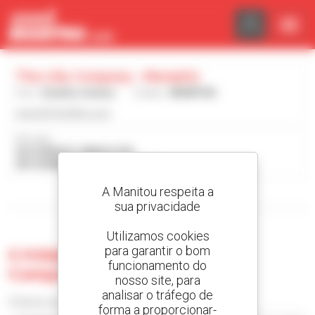
Painel de Gerenciamento de Cookies
The Lilly Company - Memphis
País :
Estados Unidos
Cidade :
MEMPHIS
www.lillyforklifts.com
Morada :
3613 KNIGHT ARNOLD RD
38118 MEMPHIS Estados Unidos
A Manitou respeita a
Visualizar os filtros de pesquisa
sua privacidade
Utilizamos cookies
para garantir o bom
0 máquina usada no The Lilly
funcionamento do
Company - Memphis
nosso site, para
analisar o tráfego de
Ordenar por
forma a proporcionar-