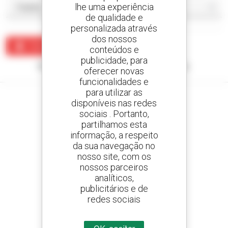
lhe uma experiência
de qualidade e
personalizada através
dos nossos
Criar um alerta
conteúdos e
publicidade, para
Nenhum resultado corresponde à sua pesquisa.
oferecer novas
funcionalidades e
para utilizar as
disponíveis nas redes
sociais . Portanto,
partilhamos esta
Crie os seus alertas
informação, a respeito
e receba anúncios de equipamentos usados
da sua navegação no
nosso site, com os
nossos parceiros
analíticos,
800 concessionários
publicitários e de
A Manitou em todo o mundo
redes sociais