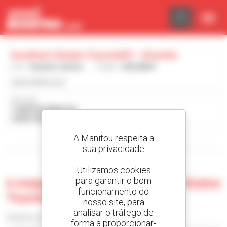
Painel de Gerenciamento de Cookies
Southern States Toyotalift - Orlando
País :
Estados Unidos
Cidade :
ORLANDO
www.sstlift.com/
Morada :
11000 PALMBAY DR
32824 ORLANDO Estados Unidos
A Manitou respeita a
Visualizar os filtros de pesquisa
sua privacidade
Utilizamos cookies
para garantir o bom
0 máquina usada no Southern States
funcionamento do
Toyotalift - Orlando
nosso site, para
analisar o tráfego de
Ordenar por
forma a proporcionar-