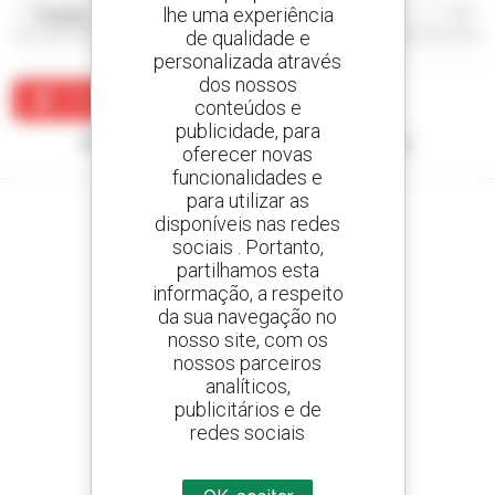
lhe uma experiência
de qualidade e
personalizada através
dos nossos
Criar um alerta
conteúdos e
publicidade, para
Nenhum resultado corresponde à sua pesquisa.
oferecer novas
funcionalidades e
para utilizar as
disponíveis nas redes
sociais . Portanto,
partilhamos esta
Crie os seus alertas
informação, a respeito
e receba anúncios de equipamentos usados
da sua navegação no
nosso site, com os
nossos parceiros
analíticos,
800 concessionários
publicitários e de
A Manitou em todo o mundo
redes sociais