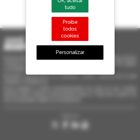
OK, aceitar
tudo
1 em cada 4 telescópicos
vendido no mundo é um manitou
Proíbe
todos
cookies
Personalizar
Invia le richieste a più concessionari contemporaneamente, ricevi le
notifiche in base agli alert impostati. Tutto questo dal tuo PC, tablet
o smartphone.
Encontre rapidamente os materiais usados, adicione-os à sua
seleção e compare-os.
Envie pedidos a vários concessionários de uma só vez, receba
alertas sobre critérios interessantes para si. Tudo isto a partir do
seu computador, tablet ou smartphone.
Siga-nos