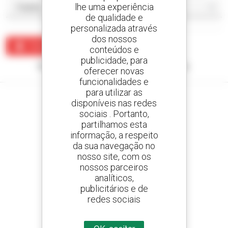
lhe uma experiência
de qualidade e
personalizada através
dos nossos
Criar um alerta
conteúdos e
publicidade, para
Nenhum resultado corresponde à sua pesquisa.
oferecer novas
funcionalidades e
para utilizar as
disponíveis nas redes
sociais . Portanto,
partilhamos esta
Crie os seus alertas
informação, a respeito
e receba anúncios de equipamentos usados
da sua navegação no
nosso site, com os
nossos parceiros
analíticos,
800 concessionários
publicitários e de
A Manitou em todo o mundo
redes sociais