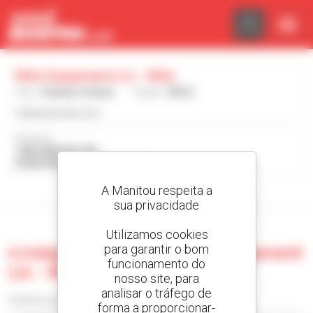
Painel de Gerenciamento de Cookies
Rifle Equipment Llc - Rifle
País :
Estados Unidos
Cidade :
RIFLE
rifleequipment.com
Morada :
1605 AIRPORT RD
81650 RIFLE Estados Unidos
A Manitou respeita a
Visualizar os filtros de pesquisa
sua privacidade
Utilizamos cookies
para garantir o bom
0 máquina usada no Rifle Equipment
funcionamento do
Llc - Rifle
nosso site, para
analisar o tráfego de
Ordenar por
forma a proporcionar-