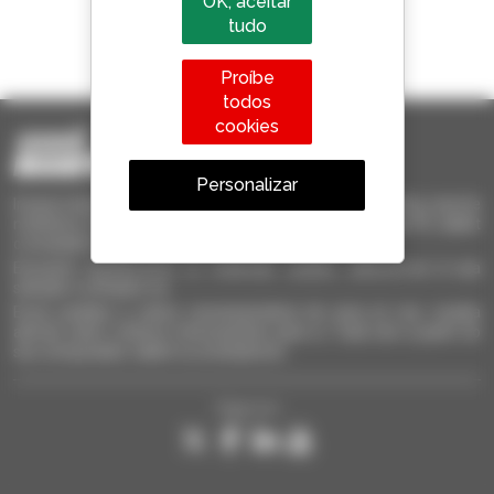
OK, aceitar
tudo
1 em cada 4 telescópicos
vendido no mundo é um manitou
Proíbe
todos
cookies
Personalizar
Invia le richieste a più concessionari contemporaneamente, ricevi le
notifiche in base agli alert impostati. Tutto questo dal tuo PC, tablet
o smartphone.
Encontre rapidamente os materiais usados, adicione-os à sua
seleção e compare-os.
Envie pedidos a vários concessionários de uma só vez, receba
alertas sobre critérios interessantes para si. Tudo isto a partir do
seu computador, tablet ou smartphone.
Siga-nos