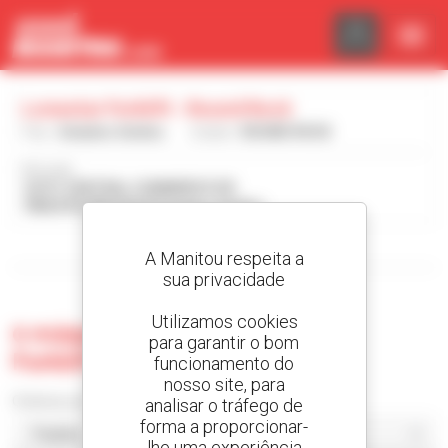
Painel de Gerenciamento de Cookies
Lonestar Forklift - Round Rock
País :
Estados Unidos
Cidade :
ROUND ROCK
Morada :
16721 CENTRAL COMMERCE DR
78664 ROUND ROCK Estados Unidos
Visualizar os filtros de pesquisa
A Manitou respeita a
sua privacidade
Utilizamos cookies
0 máquina usada no Lonestar
para garantir o bom
Forklift - Round Rock
funcionamento do
nosso site, para
Ordenar por
analisar o tráfego de
forma a proporcionar-
lhe uma experiência