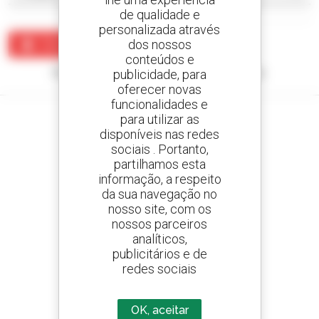
de qualidade e
personalizada através
dos nossos
Criar um alerta
conteúdos e
Nenhum resultado corresponde à sua pesquisa.
publicidade, para
oferecer novas
funcionalidades e
para utilizar as
disponíveis nas redes
sociais . Portanto,
Crie os seus alertas
partilhamos esta
e receba anúncios de equipamentos usados
informação, a respeito
da sua navegação no
nosso site, com os
nossos parceiros
analíticos,
800 concessionários
publicitários e de
A Manitou em todo o mundo
redes sociais
OK, aceitar