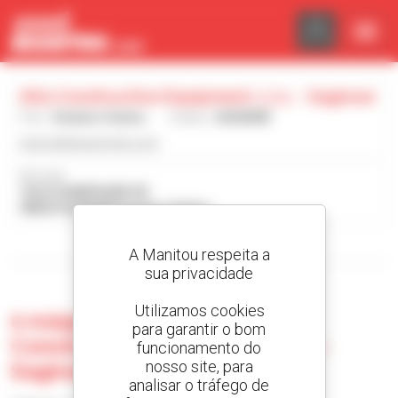
Painel de Gerenciamento de Cookies
Alta Construction Equipment, L.l.c. - Saginaw
País :
Estados Unidos
Cidade :
SAGINAW
www.altaequipment.com
Morada :
1524 CHAMPAGNE DR
48604 SAGINAW Estados Unidos
Visualizar os filtros de pesquisa
A Manitou respeita a
sua privacidade
Utilizamos cookies
0 máquina usada no Alta
para garantir o bom
Construction Equipment, L.l.c. -
funcionamento do
nosso site, para
Saginaw
analisar o tráfego de