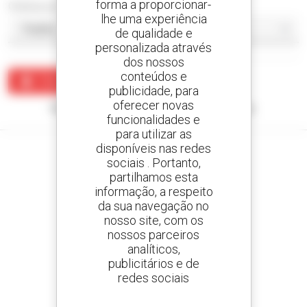
forma a proporcionar-
Ordenar por
lhe uma experiência
de qualidade e
personalizada através
dos nossos
conteúdos e
Criar um alerta
publicidade, para
oferecer novas
Nenhum resultado corresponde à sua pesquisa.
funcionalidades e
para utilizar as
disponíveis nas redes
sociais . Portanto,
partilhamos esta
informação, a respeito
Crie os seus alertas
da sua navegação no
e receba anúncios de equipamentos usados
nosso site, com os
nossos parceiros
analíticos,
publicitários e de
800 concessionários
redes sociais
A Manitou em todo o mundo