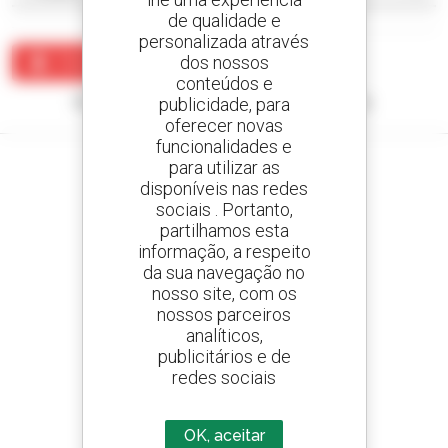
de qualidade e
personalizada através
dos nossos
Criar um alerta
conteúdos e
Nenhum resultado corresponde à sua pesquisa.
publicidade, para
oferecer novas
funcionalidades e
para utilizar as
disponíveis nas redes
sociais . Portanto,
Crie os seus alertas
partilhamos esta
e receba anúncios de equipamentos usados
informação, a respeito
da sua navegação no
nosso site, com os
nossos parceiros
analíticos,
800 concessionários
publicitários e de
A Manitou em todo o mundo
redes sociais
OK, aceitar