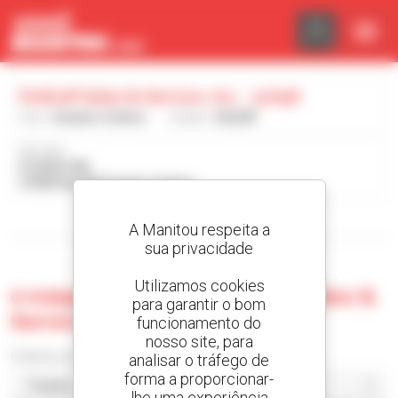
Painel de Gerenciamento de Cookies
Puthoff Sales & Service, Inc. - 57058
País :
Estados Unidos
Cidade :
SALEM
Morada :
PO BOX 490
57058 SALEM Estados Unidos
Visualizar os filtros de pesquisa
A Manitou respeita a
sua privacidade
Utilizamos cookies
0 máquina usada no Puthoff Sales &
para garantir o bom
Service, Inc. - 57058
funcionamento do
nosso site, para
Ordenar por
analisar o tráfego de
forma a proporcionar-
lhe uma experiência