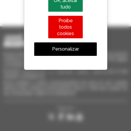
OK, aceitar
tudo
1 em cada 4 telescópicos
vendido no mundo é um manitou
Proíbe
todos
cookies
Personalizar
Invia le richieste a più concessionari contemporaneamente, ricevi le
notifiche in base agli alert impostati. Tutto questo dal tuo PC, tablet
o smartphone.
Encontre rapidamente os materiais usados, adicione-os à sua
seleção e compare-os.
Envie pedidos a vários concessionários de uma só vez, receba
alertas sobre critérios interessantes para si. Tudo isto a partir do
seu computador, tablet ou smartphone.
Siga-nos