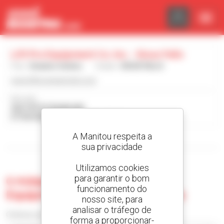
Painel de Gerenciamento de Cookies
Lift Pro Equipment Co. Inc. - Sioux Falls
País :
Estados Unidos
Cidade :
SIOUX FALLS
www.liftproequipment.com
Morada :
3621 N POTSDAM AVE
57104 SIOUX FALLS Estados Unidos
A Manitou respeita a
Visualizar os filtros de pesquisa
sua privacidade
Utilizamos cookies
para garantir o bom
0 máquina usada no Lift Pro
funcionamento do
Equipment Co. Inc. - Sioux Falls
nosso site, para
analisar o tráfego de
Ordenar por
forma a proporcionar-