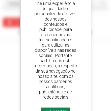
lhe uma experiência
de qualidade e
personalizada através
dos nossos
Criar um alerta
conteúdos e
publicidade, para
Nenhum resultado corresponde à sua pesquisa.
oferecer novas
funcionalidades e
para utilizar as
disponíveis nas redes
sociais . Portanto,
partilhamos esta
Crie os seus alertas
informação, a respeito
e receba anúncios de equipamentos usados
da sua navegação no
nosso site, com os
nossos parceiros
analíticos,
800 concessionários
publicitários e de
A Manitou em todo o mundo
redes sociais