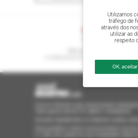
Utilizamos c
tráfego de 
através dos no
utilizar as
respeito 
Crie os seus alertas
e receba anúncios de equipamentos usados
OK, aceitar
Invia le richieste a più concessionari contempora
Tutto questo dal tuo PC, tablet o smartphone.
Encontre rapidamente os materiais usados, adi
Envie pedidos a vários concessionários de uma 
si. Tudo isto a partir do seu computador, tablet