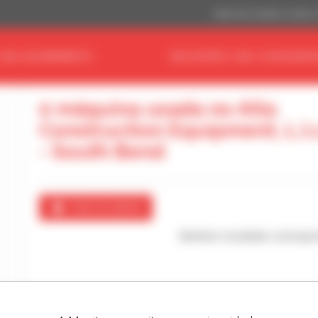
Dólar dos Estados Unidos 
 SEU EQUIPAMENTO
ENCONTRE O SEU CONCESSIO
0 máquina usada no Alta
Construction Equipment, L.l.
- South Bend
Criar um alerta
Nenhum resultado correspo