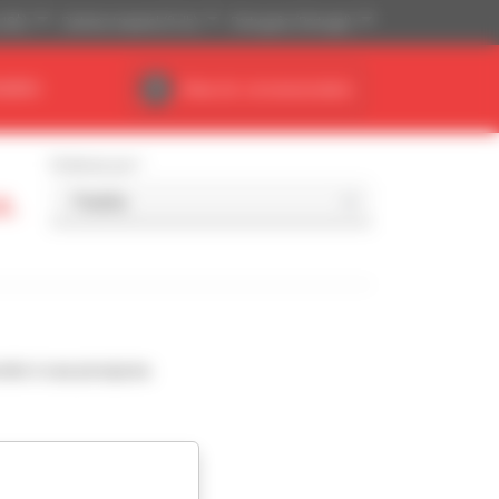
(US$)
Sistema Imperial (ft, lb)
Português (Portugal)
NÁRIO
Área do concessionário
Ordenar por
c.
nde à sua pesquisa.