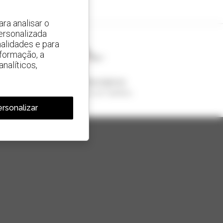
ra analisar o
ersonalizada
alidades e para
nformação, a
nalíticos,
1 em cada 4 telescópicos
vendido no mundo é um manitou
rsonalizar