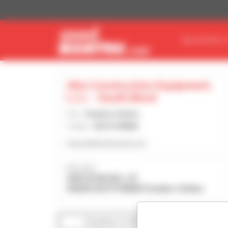
Painel de Gerenciamento de Cookies
ENCONTRE O
Alta Construction Equipment,
L.l.c. - South Bend
País :
Estados Unidos
Cidade :
SOUTH BEND
www.altaequipment.com
Morada :
3502 W MCGILL ST
46628 SOUTH BEND Estados Unidos
Visualizar os filtros de pesquisa