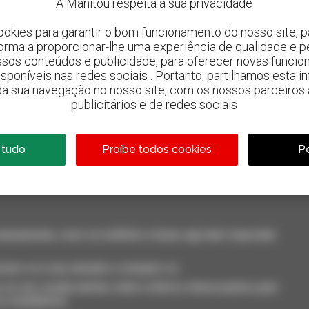
A Manitou respeita a sua privacidade
ookies para garantir o bom funcionamento do nosso site, pa
forma a proporcionar-lhe uma experiência de qualidade e p
ssos conteúdos e publicidade, para oferecer novas funcion
 disponíveis nas redes sociais . Portanto, partilhamos esta i
da sua navegação no nosso site, com os nossos parceiros a
publicitários e de redes sociais
800 concessionários
A Manitou em todo o mundo
 tudo
Proíbe todos cookies
Pe
neamente, ricevi le notifiche in base agli alert impostati.
cione-os à sua seleção e compare-os.
só vez, receba alertas sobre critérios interessantes para
 ou smartphone.