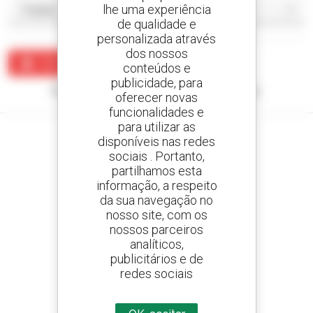
lhe uma experiência
de qualidade e
personalizada através
dos nossos
Criar um alerta
conteúdos e
publicidade, para
Nenhum resultado corresponde à sua pesquisa.
oferecer novas
funcionalidades e
para utilizar as
disponíveis nas redes
sociais . Portanto,
partilhamos esta
Crie os seus alertas
informação, a respeito
e receba anúncios de equipamentos usados
da sua navegação no
nosso site, com os
nossos parceiros
analíticos,
800 concessionários
publicitários e de
A Manitou em todo o mundo
redes sociais