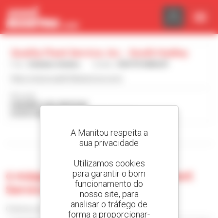
Painel de Gerenciamento de Cookies
Quality Fleet Service, Inc. - South Hadley
País :
Estados Unidos
Cidade :
SOUTH HADLEY
https://www.qualityfleetservice.com/
Morada :
548 NEW LUDLOW ROAD
01075 SOUTH HADLEY Estados Unidos
A Manitou respeita a
Visualizar os filtros de pesquisa
sua privacidade
Utilizamos cookies
para garantir o bom
0 máquina usada no Quality Fleet
funcionamento do
Service, Inc. - South Hadley
nosso site, para
analisar o tráfego de
Ordenar por
forma a proporcionar-