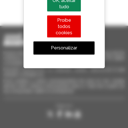
OK, aceitar
tudo
1 em cada 4 telescópicos
vendido no mundo é um manitou
Proíbe
todos
cookies
Personalizar
Invia le richieste a più concessionari contemporaneamente, ricevi le
notifiche in base agli alert impostati. Tutto questo dal tuo PC, tablet
o smartphone.
Encontre rapidamente os materiais usados, adicione-os à sua
seleção e compare-os.
Envie pedidos a vários concessionários de uma só vez, receba
alertas sobre critérios interessantes para si. Tudo isto a partir do
seu computador, tablet ou smartphone.
Siga-nos