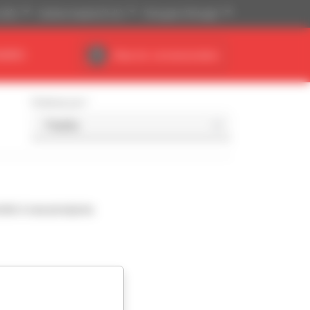
(US$)
Sistema Imperial (ft, lb)
Português (Portugal)
NÁRIO
Área do concessionário
Ordenar por
nde à sua pesquisa.