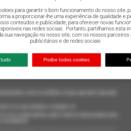
ookies para garantir o bom funcionamento do nosso site, pa
forma a proporcionar-lhe uma experiência de qualidade e p
ssos conteúdos e publicidade, para oferecer novas funcion
 disponíveis nas redes sociais . Portanto, partilhamos esta i
da sua navegação no nosso site, com os nossos parceiros a
publicitários e de redes sociais
800 concessionários
A Manitou em todo o mundo
 tudo
Proíbe todos cookies
Pe
neamente, ricevi le notifiche in base agli alert impostati.
cione-os à sua seleção e compare-os.
só vez, receba alertas sobre critérios interessantes para
 ou smartphone.