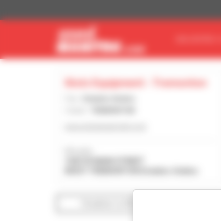
Painel de Gerenciamento de Cookies
ENCONTRE O
Stotz Equipment - Tremonton
País :
Estados Unidos
Cidade :
TREMONTON
www.stotzequipment.com
Morada :
1625 W MAIN STREET
84337 TREMONTON Estados Unidos
Visualizar os filtros de pesquisa