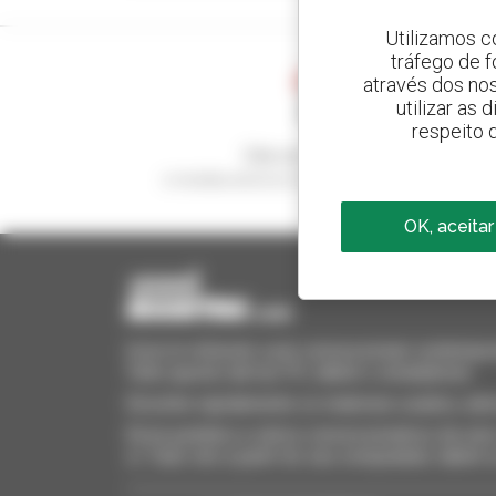
Utilizamos c
tráfego de 
através dos no
utilizar as
respeito 
Crie os seus alertas
e receba anúncios de equipamentos usados
OK, aceitar
Invia le richieste a più concessionari contempora
Tutto questo dal tuo PC, tablet o smartphone.
Encontre rapidamente os materiais usados, adi
Envie pedidos a vários concessionários de uma 
si. Tudo isto a partir do seu computador, tablet