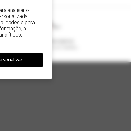
ra analisar o
ersonalizada
alidades e para
nformação, a
nalíticos,
1 em cada 4 telescópicos
vendido no mundo é um manitou
rsonalizar