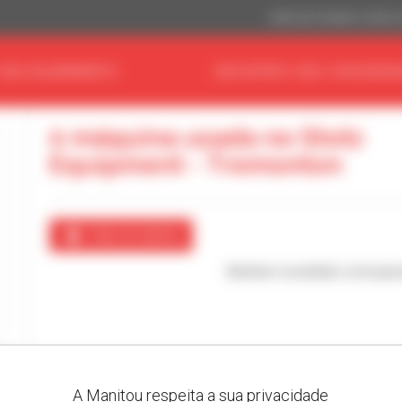
Dólar dos Estados Unidos 
 SEU EQUIPAMENTO
ENCONTRE O SEU CONCESSIO
0 máquina usada no Stotz
Equipment - Tremonton
Criar um alerta
Nenhum resultado correspo
A Manitou respeita a sua privacidade