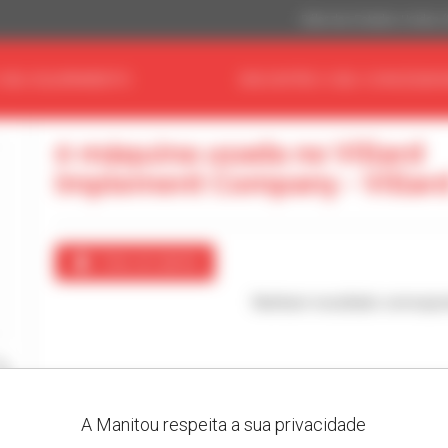
Dólar dos Estados Unidos 
 SEU EQUIPAMENTO
ENCONTRE O SEU CONCESSIO
0 máquina usada no Villard
Implement Company - Villar
Criar um alerta
Nenhum resultado correspo
A Manitou respeita a sua privacidade