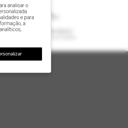
ra analisar o
ersonalizada
alidades e para
nformação, a
nalíticos,
1 em cada 4 telescópicos
vendido no mundo é um manitou
rsonalizar