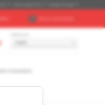
(US$)
Sistema Imperial (ft, lb)
Português (Portugal)
NÁRIO
Área do concessionário
Ordenar por
d
nde à sua pesquisa.