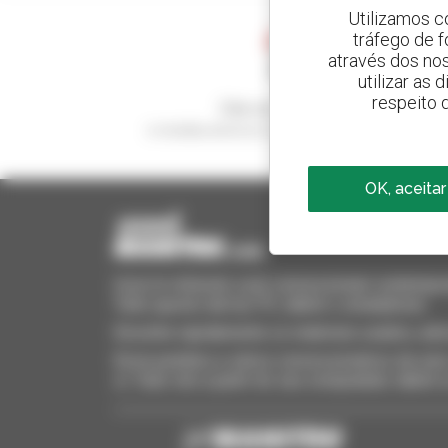
Utilizamos c
tráfego de 
através dos no
utilizar as
respeito 
Crie os seus alertas
e receba anúncios de equipamentos usados
OK, aceitar
Invia le richieste a più concessionari contempora
Tutto questo dal tuo PC, tablet o smartphone.
Encontre rapidamente os materiais usados, adi
Envie pedidos a vários concessionários de uma 
si. Tudo isto a partir do seu computador, tablet