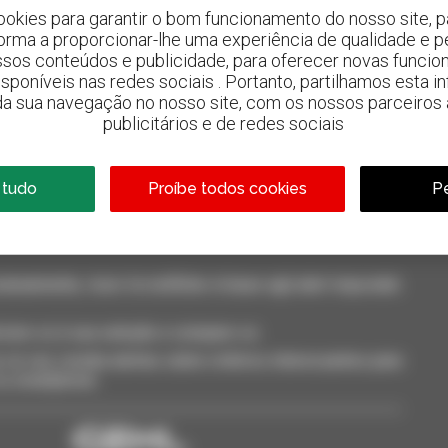
ookies para garantir o bom funcionamento do nosso site, pa
forma a proporcionar-lhe uma experiência de qualidade e p
ssos conteúdos e publicidade, para oferecer novas funcion
 disponíveis nas redes sociais . Portanto, partilhamos esta i
da sua navegação no nosso site, com os nossos parceiros a
800 concessionários
publicitários e de redes sociais
A Manitou em todo o mundo
 tudo
Proíbe todos cookies
Pe
neamente, ricevi le notifiche in base agli alert impostati.
cione-os à sua seleção e compare-os.
só vez, receba alertas sobre critérios interessantes para
 ou smartphone.