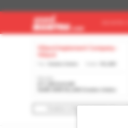
Painel de Gerenciamento de Cookies
ENCONTRE O
Villard Implement Company -
Villard
País :
Estados Unidos
Cidade :
VILLARD
Morada :
671 LINCOLN AVE
56385-0098 VILLARD Estados Unidos
Visualizar os filtros de pesquisa