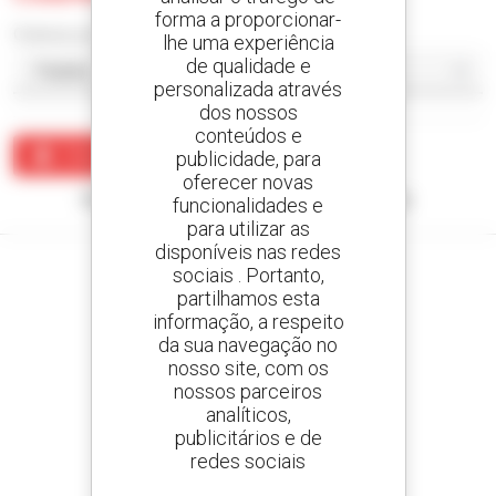
forma a proporcionar-
Ordenar por
lhe uma experiência
de qualidade e
personalizada através
dos nossos
conteúdos e
Criar um alerta
publicidade, para
oferecer novas
Nenhum resultado corresponde à sua pesquisa.
funcionalidades e
para utilizar as
disponíveis nas redes
sociais . Portanto,
partilhamos esta
informação, a respeito
Crie os seus alertas
da sua navegação no
e receba anúncios de equipamentos usados
nosso site, com os
nossos parceiros
analíticos,
publicitários e de
redes sociais
800 concessionários
A Manitou em todo o mundo