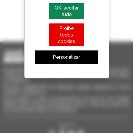
OK, aceitar
tudo
1 em cada 4 telescópicos
Proíbe
vendido no mundo é um manitou
todos
cookies
Personalizar
Invia le richieste a più concessionari contemporaneamente, ricevi le
notifiche in base agli alert impostati. Tutto questo dal tuo PC, tablet
o smartphone.
Encontre rapidamente os materiais usados, adicione-os à sua
seleção e compare-os.
Envie pedidos a vários concessionários de uma só vez, receba
alertas sobre critérios interessantes para si. Tudo isto a partir do
seu computador, tablet ou smartphone.
Siga-nos