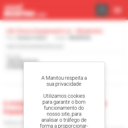
Painel de Gerenciamento de Cookies
1St Choice Equipment Llc - Waukesha
País :
Estados Unidos
Cidade :
WAUKESHA
www.1stchoiceequipment.com/
Morada :
1305 SENTRY DR
53186 WAUKESHA Estados Unidos
A Manitou respeita a
Visualizar os filtros de pesquisa
sua privacidade
Utilizamos cookies
para garantir o bom
0 máquina usada no 1St Choice
funcionamento do
Equipment Llc - Waukesha
nosso site, para
analisar o tráfego de
Ordenar por
forma a proporcionar-