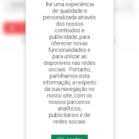
lhe uma experiência
de qualidade e
personalizada através
dos nossos
Criar um alerta
conteúdos e
publicidade, para
Nenhum resultado corresponde à sua pesquisa.
oferecer novas
funcionalidades e
para utilizar as
disponíveis nas redes
sociais . Portanto,
partilhamos esta
Crie os seus alertas
informação, a respeito
e receba anúncios de equipamentos usados
da sua navegação no
nosso site, com os
nossos parceiros
analíticos,
800 concessionários
publicitários e de
A Manitou em todo o mundo
redes sociais