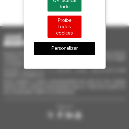
OK, aceitar
tudo
1 em cada 4 telescópicos
vendido no mundo é um manitou
Proíbe
todos
cookies
Personalizar
Invia le richieste a più concessionari contemporaneamente, ricevi le
notifiche in base agli alert impostati. Tutto questo dal tuo PC, tablet
o smartphone.
Encontre rapidamente os materiais usados, adicione-os à sua
seleção e compare-os.
Envie pedidos a vários concessionários de uma só vez, receba
alertas sobre critérios interessantes para si. Tudo isto a partir do
seu computador, tablet ou smartphone.
Siga-nos