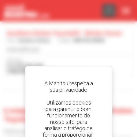
Painel de Gerenciamento de Cookies
Southern States Toyotalift - Winter Haven
País :
Estados Unidos
Cidade :
WINTER HAVEN
www.sstlift.com/
Morada :
5127 RECKER HWY
33880 WINTER HAVEN Estados Unidos
A Manitou respeita a
Visualizar os filtros de pesquisa
sua privacidade
Utilizamos cookies
para garantir o bom
0 máquina usada no Southern States
funcionamento do
Toyotalift - Winter Haven
nosso site, para
analisar o tráfego de
Ordenar por
forma a proporcionar-