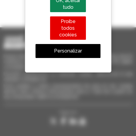
OK, aceitar
tudo
1 em cada 4 telescópicos
vendido no mundo é um manitou
Proíbe
todos
cookies
Personalizar
Invia le richieste a più concessionari contemporaneamente, ricevi le
notifiche in base agli alert impostati. Tutto questo dal tuo PC, tablet
o smartphone.
Encontre rapidamente os materiais usados, adicione-os à sua
seleção e compare-os.
Envie pedidos a vários concessionários de uma só vez, receba
alertas sobre critérios interessantes para si. Tudo isto a partir do
seu computador, tablet ou smartphone.
Siga-nos