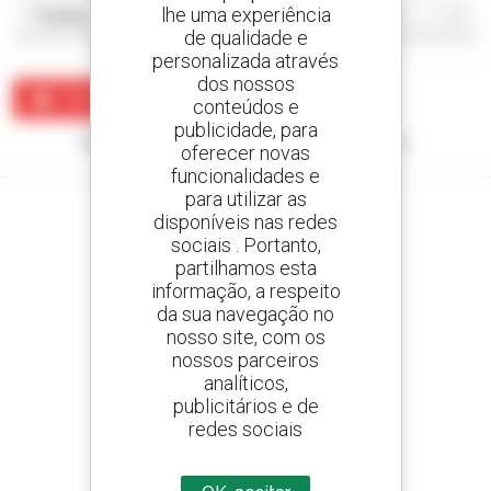
lhe uma experiência
de qualidade e
personalizada através
dos nossos
Criar um alerta
conteúdos e
publicidade, para
Nenhum resultado corresponde à sua pesquisa.
oferecer novas
funcionalidades e
para utilizar as
disponíveis nas redes
sociais . Portanto,
partilhamos esta
Crie os seus alertas
informação, a respeito
e receba anúncios de equipamentos usados
da sua navegação no
nosso site, com os
nossos parceiros
analíticos,
800 concessionários
publicitários e de
A Manitou em todo o mundo
redes sociais