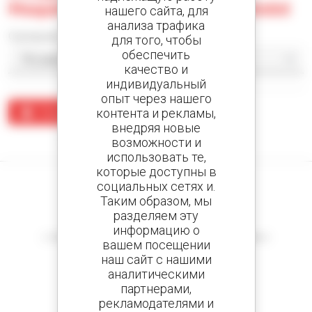
Maquinaria Gonzalvo Sl - Valladolid
нашего сайта, для
анализа трафика
Сортировать по
для того, чтобы
обеспечить
качество и
индивидуальный
опыт через нашего
контента и рекламы,
Создать предупреждение
внедряя новые
По вашему запросу ничего не найдено.
возможности и
использовать те,
которые доступны в
социальных сетях и.
Таким образом, мы
разделяем эту
Создайте оповещения
информацию о
и получайте объявления о поддержанном оборудовании
вашем посещении
наш сайт с нашими
аналитическими
партнерами,
рекламодателями и
800 Дилеров