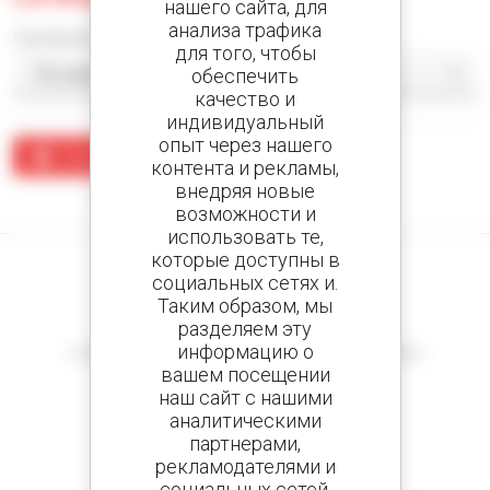
нашего сайта, для
анализа трафика
Сортировать по
для того, чтобы
обеспечить
качество и
индивидуальный
опыт через нашего
Создать предупреждение
контента и рекламы,
внедряя новые
По вашему запросу ничего не найдено.
возможности и
использовать те,
которые доступны в
социальных сетях и.
Таким образом, мы
разделяем эту
Создайте оповещения
информацию о
и получайте объявления о поддержанном оборудовании
вашем посещении
наш сайт с нашими
аналитическими
партнерами,
800 Дилеров
рекламодателями и
Manitou во всем мире
социальных сетей.