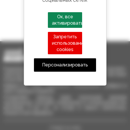
Ок, все
активировать
1 из 4 телескопических погрузчиков
проданных в мире это Manitou
Запретить
использование
cookies
Персонализировать
Подержанная техника Manitou - Подержанная подъемно-
транспортная техника: телескопические и мачтовые
погрузчики, подъемники
Найдите без труда подержанное оборудование, добавьте в
свою подборку и сравните.
Отправляйте запросы сразу нескольким дилерам
одновременно, получайте оповещения по интересующим вас
критериям. И все это, не отходя от вашего компьютера,
планшета или смартфона.
Следите за нами