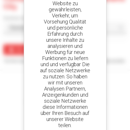
Website zu
City
gewährleisten,
Verkehr, um
Sortieren nach
Vorsehung Qualität
und persönliche
Erfahrung durch
unsere Inhalte zu
analysieren und
Benachrichtigung erstellen
Werbung für neue
Funktionen zu liefern
Für Ihre Suchanfrage konnten keine Ergebnisse angezeigt werden.
und und verfügbar Die
auf soziale Netzwerke
zu nutzen. So haben
wir mit unseren
Analysen Partnern,
Anzeigenkunden und
Kreieren Sie Ihre Benachrichtigungen
soziale Netzwerke
und erhalten Sie Anzeigen für Gebrauchtmaterial
diese Informationen
über Ihren Besuch auf
unserer Website
teilen.
800 vertragshändler