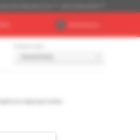
ikanisches Maßsystem (ft, lb)
Deutsch (Deutschland)
NDEN
Händlerbereich
Sortieren nach
Ergebnisse angezeigt werden.