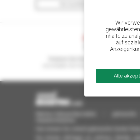
Die Suchfilter anzeigen
Wir verwe
gewährleisten
Inhalte zu ana
auf sozia
Anzeigenkun
Kreieren Sie Ihre Benachrichtigungen
und erhalten Sie Anzeigen für Gebrauchtmateria
Alle akzep
Manitou-Gebrauchtprodukte – gebrauchte M
Hubarbeitsbühnen
Hier können Sie schnell gebrauchte Geräte finde
Sie können Anfragen an mehrere Händler gle