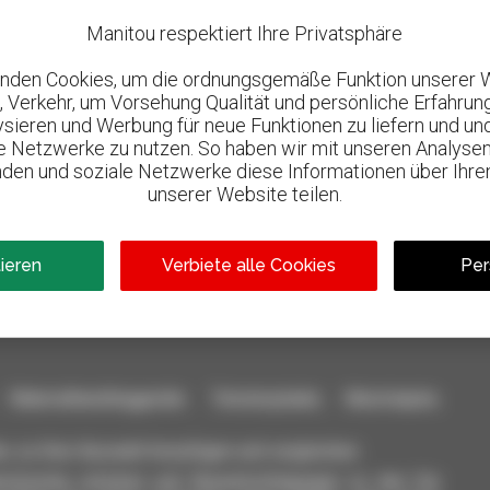
Manitou respektiert Ihre Privatsphäre
nden Cookies, um die ordnungsgemäße Funktion unserer 
, Verkehr, um Vorsehung Qualität und persönliche Erfahrun
lysieren und Werbung für neue Funktionen zu liefern und un
le Netzwerke zu nutzen. So haben wir mit unseren Analysen
den und soziale Netzwerke diese Informationen über Ihre
unserer Website teilen.
800 vertragshändler
l
Manitou weltweit
tieren
Verbiete alle Cookies
Per
aterialhandlinggeräte: Teleskoplader, Maststapler,
n, zu Ihrer Auswahl hinzufügen und vergleichen.
ichzeitig schicken und Benachrichtigungen zu den Sie