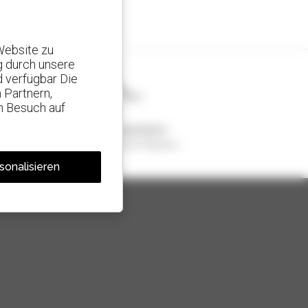
Website zu
g durch unsere
d verfügbar Die
 Partnern,
n Besuch auf
1 von 4 Teleskopladern
weltweit verkauft, ist ein Manitou
sonalisieren