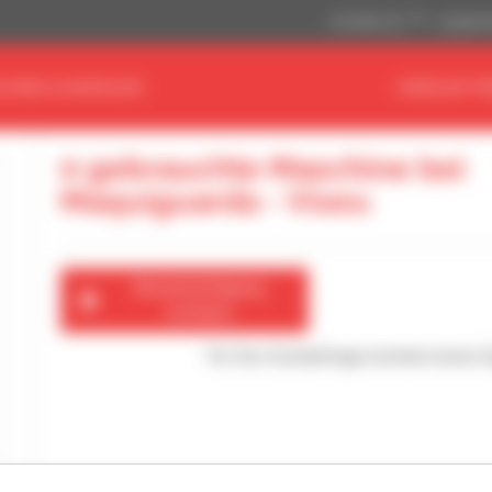
US-Dollar ($)
Angloamer
CHINE AUSWÄHLEN
HÄNDLER FI
0 gebrauchte Maschine bei
Maquiguarda - Viseu
Benachrichtigung
erstellen
Für Ihre Suchanfrage konnten keine 