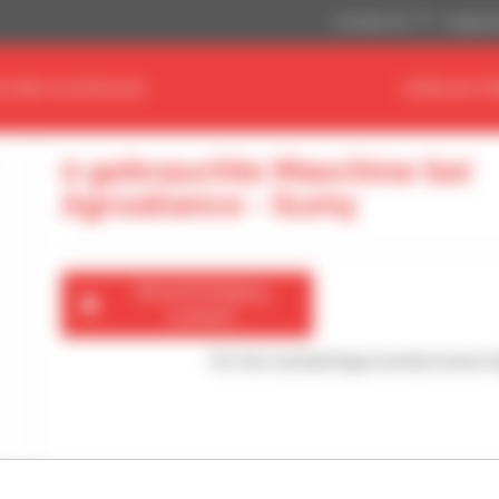
US-Dollar ($)
Angloamer
CHINE AUSWÄHLEN
HÄNDLER FI
0 gebrauchte Maschine bei
Agroaliance - Sumy
Benachrichtigung
erstellen
Für Ihre Suchanfrage konnten keine 