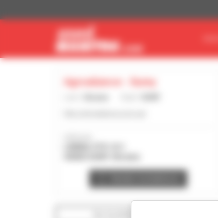
Cookie-Einstellungen
MAS
Agroaliance - Sumy
Land :
Ukraine
Stadt :
SUMY
http://agroaliance.com.ua/
Adresse :
LINIINA STR 13/1
40000 SUMY Ukraine
Händler kontaktieren
Die Suchfilter anzeigen