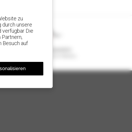
Website zu
g durch unsere
d verfügbar Die
 Partnern,
n Besuch auf
1 von 4 Teleskopladern
weltweit verkauft, ist ein Manitou
sonalisieren