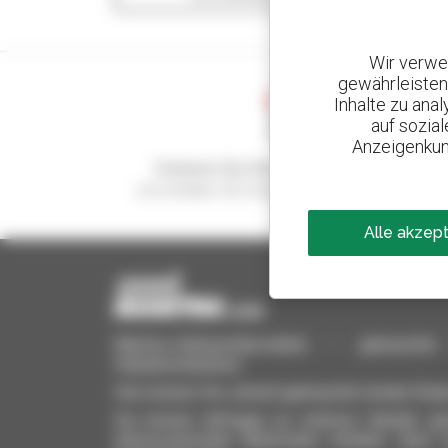
Wir verwe
gewährleisten
Inhalte zu ana
auf sozia
Anzeigenkun
Kreieren Sie Ihre Benachrichtigungen
und erhalten Sie Anzeigen für Gebrauchtmateria
Alle akzep
Manitou-Gebrauchtprodukte – gebrauchte M
Hubarbeitsbühnen
Hier können Sie schnell gebrauchte Geräte finde
Sie können Anfragen an mehrere Händler gle
interessierenden Merkmalen erhalten. Ganz 