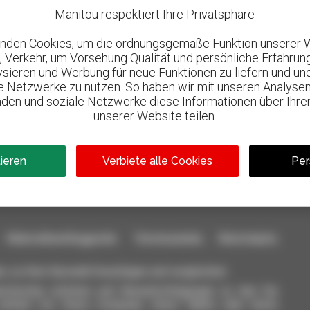
Manitou respektiert Ihre Privatsphäre
nden Cookies, um die ordnungsgemäße Funktion unserer 
, Verkehr, um Vorsehung Qualität und persönliche Erfahrun
lysieren und Werbung für neue Funktionen zu liefern und un
le Netzwerke zu nutzen. So haben wir mit unseren Analysen
den und soziale Netzwerke diese Informationen über Ihre
unserer Website teilen.
800 vertragshändler
l
Manitou weltweit
tieren
Verbiete alle Cookies
Per
aterialhandlinggeräte: Teleskoplader, Maststapler,
n, zu Ihrer Auswahl hinzufügen und vergleichen.
ichzeitig schicken und Benachrichtigungen zu den Sie
einfach von Ihrem Computer, Ihrem Tablet oder Ihrem