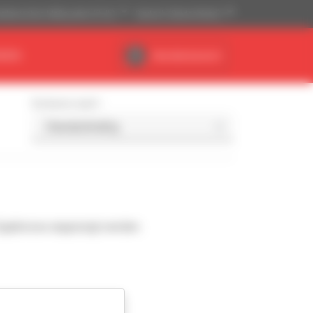
ikanisches Maßsystem (ft, lb)
Deutsch (Deutschland)
NDEN
Händlerbereich
Sortieren nach
Ergebnisse angezeigt werden.