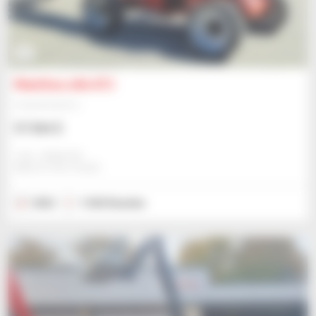
6
Manitou 160 ATJ
Hubarbeitsbühne
57.564 $
Jmp - Bialystok
BIALYSTOK, POLEN
2022
1.560 Stunden