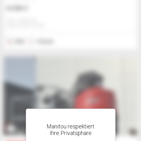
65.886 $
Jmp - Bialystok
BIALYSTOK, POLEN
2026
1 Stunde
Manitou respektiert
5
Ihre Privatsphäre