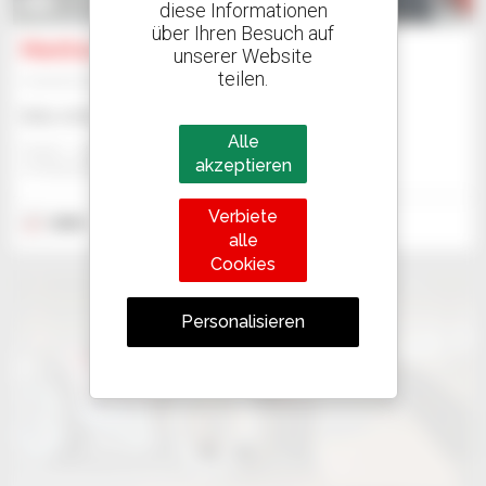
6
diese Informationen
über Ihren Besuch auf
Manitou 180 ATJ CR
unserer Website
teilen.
Hubarbeitsbühne
Bitte Anfrage an uns
Alle
Gravit - Lublin
akzeptieren
STRZESZKOWICE DUZE, POLEN
Verbiete
2025
5 Stunden
alle
Cookies
Personalisieren