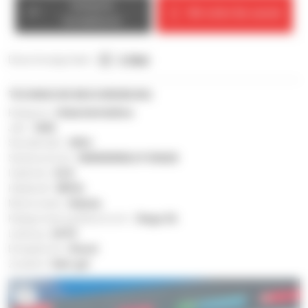
Verkäufer
Wir rufen Sie zurück
kontaktieren
Diese Anzeige teilen :
E-Mail
TECHNISCHE BESCHREIBUNG
Kategorie :
Hubarbeitsbühne
Jahr :
2025
Stundenzahl :
290 h
Seriennummer :
MAN00000L01150628
Hubhöhe :
52 ft
Hebekraft :
899 lb
Motormarke :
Kubota
Kategorisierung Motornorm :
Stage 3A
Leistung :
24 PS
Energiesorte :
Diesel
Zustand :
Sehr gut
6