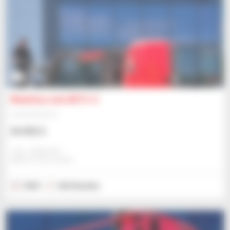
6
Manitou 120 AETJ-C
Hubarbeitsbühne
54.905 $
Jmp - Bialystok
BIALYSTOK, POLEN
2023
266 Stunden