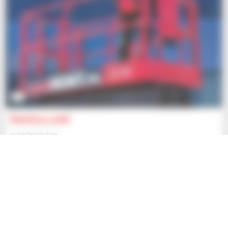
2
Manitou 120E
Hubarbeitsbühne
14.507 $
Jmp - Bialystok
BIALYSTOK, POLEN
2016
450 Stunden