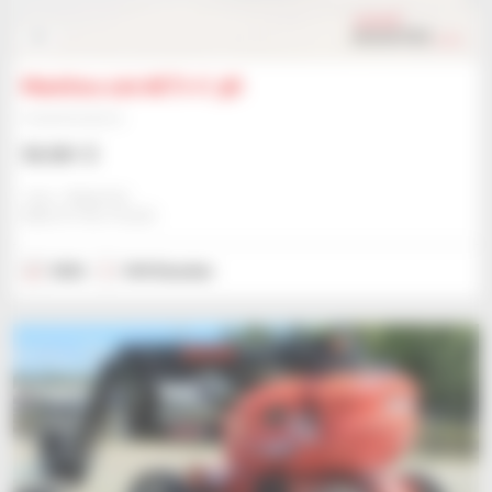
0
Manitou 120 AETJ-C 3D
Hubarbeitsbühne
56.061 $
Jmp - Bialystok
BIALYSTOK, POLEN
2022
344 Stunden