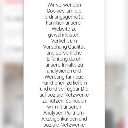
Manitou 100 VJR
Wir verwenden
Cookies, um die
Hubarbeitsbühne
ordnungsgemäße
31.198 $
Funktion unserer
Website zu
Jmp - Bialystok
gewährleisten,
BIALYSTOK, POLEN
Verkehr, um
Vorsehung Qualität
2026
2 Stunden
und persönliche
Erfahrung durch
unsere Inhalte zu
analysieren und
Werbung für neue
Funktionen zu liefern
und und verfügbar Die
auf soziale Netzwerke
zu nutzen. So haben
wir mit unseren
Analysen Partnern,
Anzeigenkunden und
soziale Netzwerke