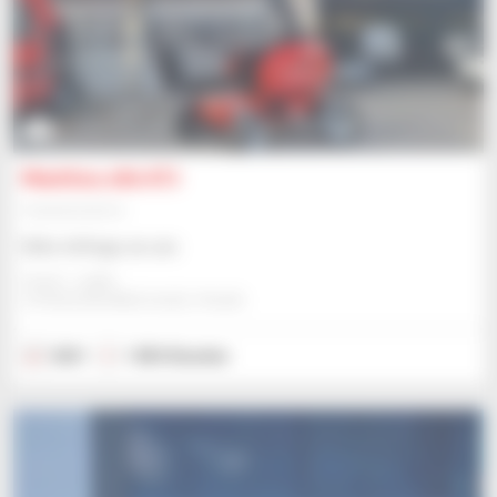
10
Manitou 160 ATJ
Hubarbeitsbühne
Bitte Anfrage an uns
Gravit - Lublin
STRZESZKOWICE DUZE, POLEN
2021
1.854 Stunden