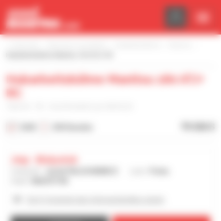
Cookie-Einstellungen
Startseite
Maschine auswählen
Hubarbeitsbühne
Manitou
Hubarbeitsbühne Manitou 160 ATJ+ RC
Hubarbeitsbühne Manitou 160 ATJ+
RC
Teile-Nr. : 90 - Veröffentlicht am 08.04.26
79.526 $
2025
290 Stunden
Jmp - Bialystok
Verkäufer :
Jacek PALUCHIEWICZ
Land :
Polen
Stadt :
BIALYSTOK
Die 41 Anzeigen des Vertragshändlers zeigen