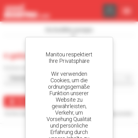
Cookie-Einstellungen
Die Suchfilter anzeigen
Manitou respektiert
0 gebraucht fertiger
Ihre Privatsphäre
Sortieren nach
Wir verwenden
Cookies, um die
ordnungsgemäße
Funktion unserer
Website zu
Benachrichtigung erstellen
gewährleisten,
Verkehr, um
Für Ihre Suchanfrage konnten keine Ergebnisse angezeigt werden.
Vorsehung Qualität
und persönliche
Erfahrung durch