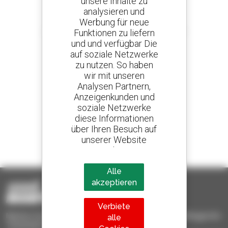
unsere Inhalte zu
analysieren und
Werbung für neue
Kreieren Sie Ihre Benachrichtigungen
und erhalten Sie Anzeigen für Gebrauchtmaterial
Funktionen zu liefern
und und verfügbar Die
auf soziale Netzwerke
zu nutzen. So haben
wir mit unseren
800 vertragshändler
Analysen Partnern,
Manitou weltweit
Anzeigenkunden und
soziale Netzwerke
diese Informationen
über Ihren Besuch auf
unserer Website
1 von 4 Teleskopladern
teilen.
weltweit verkauft, ist ein Manitou
Alle
akzeptieren
Verbiete
Manitou-Gebrauchtprodukte – gebrauchte Materialhandlinggeräte:
alle
Teleskoplader, Maststapler, Hubarbeitsbühnen