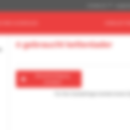
US-Dollar ($)
Angloamer
CHINE AUSWÄHLEN
HÄNDLER FI
0 gebraucht kettenlader
Benachrichtigung
erstellen
Für Ihre Suchanfrage konnten keine 