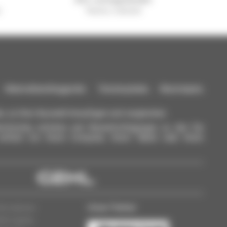
l
Manitou weltweit
aterialhandlinggeräte: Teleskoplader, Maststapler,
n, zu Ihrer Auswahl hinzufügen und vergleichen.
ichzeitig schicken und Benachrichtigungen zu den Sie
einfach von Ihrem Computer, Ihrem Tablet oder Ihrem
Unser Partner
nformationen
dlerzugang