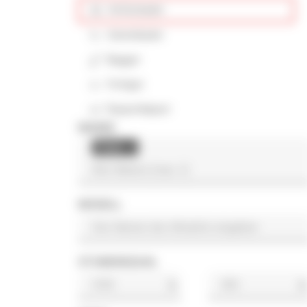
Kettenlader
Gelenklader
Bagger
Fertiger
Raupenkipper
MARKE
Thaler
×
MODELL
STUNDENZAHL
h
h