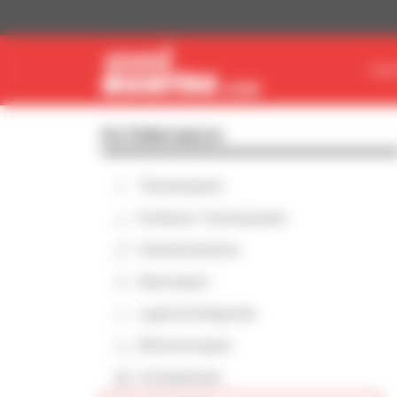
Cookie-Einstellungen
MAS
FILTERN NACH
Teleskoplader
Drehbarer Teleskoplader
Hubarbeitsbühne
Maststapler
Lagertechnikgeräte
Mitnehmstapler
Kompaktlader