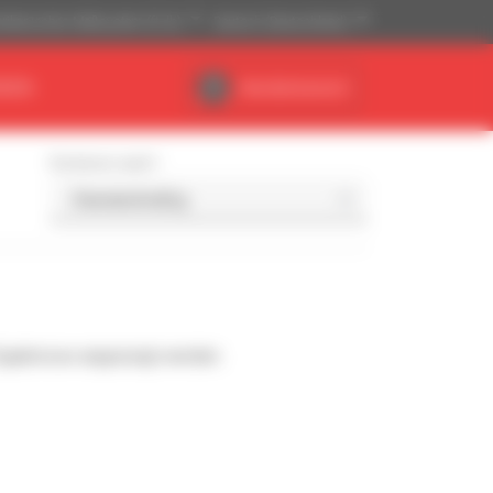
ikanisches Maßsystem (ft, lb)
Deutsch (Deutschland)
NDEN
Händlerbereich
Sortieren nach
Ergebnisse angezeigt werden.