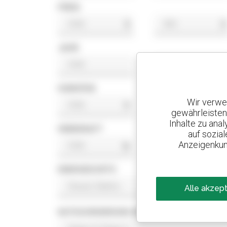
PREIS
$
$
JAHR
HUBHÖHE
Wir verwe
ft
ft
gewährleisten
Inhalte zu ana
HEBEKRAFT
auf sozia
Anzeigenkun
lb
lb
ENERGIESORTE
Alle akzep
KATEGORISIERUNG MOTORNORM