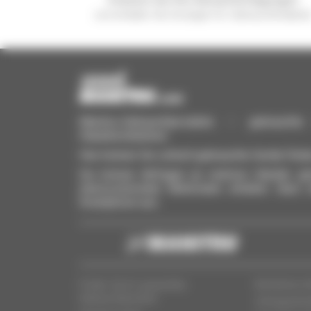
und erhalten Sie Anzeigen für Gebrauchtmateria
Manitou-Gebrauchtprodukte – gebrauchte M
Hubarbeitsbühnen
Hier können Sie schnell gebrauchte Geräte finde
Sie können Anfragen an mehrere Händler gle
interessierenden Merkmalen erhalten. Ganz 
Smartphone aus.
Finden Sie Ihr passendes
Rechtliche I
Gebrauchtprodukt
Vertragshän