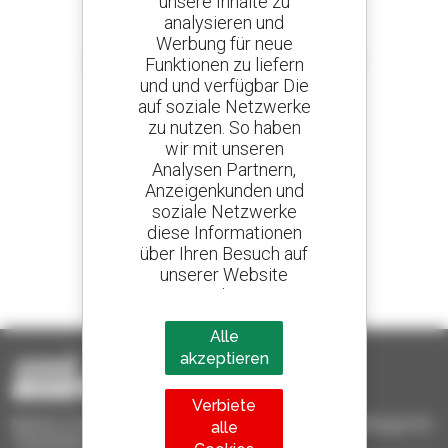
unsere Inhalte zu
analysieren und
Werbung für neue
Kreieren Sie Ihre Benachrichtigungen
und erhalten Sie Anzeigen für Gebrauchtmaterial
Funktionen zu liefern
und und verfügbar Die
auf soziale Netzwerke
zu nutzen. So haben
wir mit unseren
800 vertragshändler
Analysen Partnern,
Manitou weltweit
Anzeigenkunden und
soziale Netzwerke
diese Informationen
über Ihren Besuch auf
unserer Website
1 von 4 Teleskopladern
teilen.
weltweit verkauft, ist ein Manitou
Alle
akzeptieren
Verbiete
Manitou-Gebrauchtprodukte – gebrauchte Materialhandlinggeräte:
alle
Teleskoplader, Maststapler, Hubarbeitsbühnen