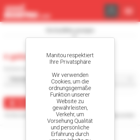
Cookie-Einstellungen
Die Suchfilter anzeigen
Manitou respektiert
0 gebraucht kompaktlader
Ihre Privatsphäre
Sortieren nach
Wir verwenden
Cookies, um die
ordnungsgemäße
Funktion unserer
Website zu
Benachrichtigung erstellen
gewährleisten,
Verkehr, um
Für Ihre Suchanfrage konnten keine Ergebnisse angezeigt werden.
Vorsehung Qualität
und persönliche
Erfahrung durch