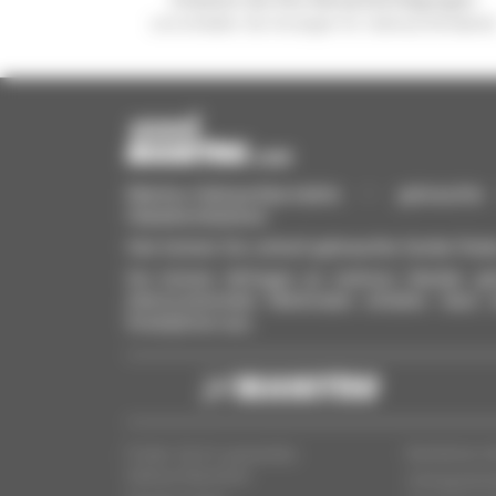
und erhalten Sie Anzeigen für Gebrauchtmateria
Manitou-Gebrauchtprodukte – gebrauchte M
Hubarbeitsbühnen
Hier können Sie schnell gebrauchte Geräte finde
Sie können Anfragen an mehrere Händler gle
interessierenden Merkmalen erhalten. Ganz 
Smartphone aus.
Finden Sie Ihr passendes
Rechtliche I
Gebrauchtprodukt
Vertragshän