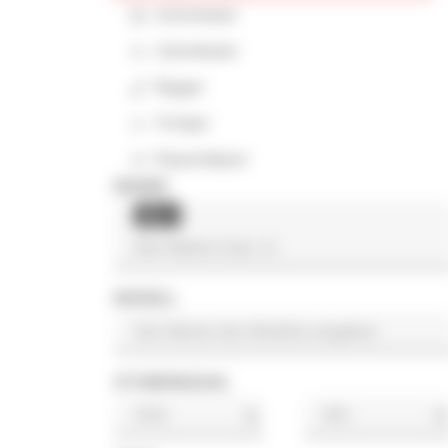
Kettenlader
Gelenklader
Bagger
Fertiger
Raupenkipper
MARKE
Jlg
×
MODELL
STUNDENZAHL
h
h