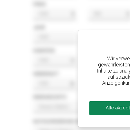
PREIS
$
$
JAHR
HUBHÖHE
Wir verwe
ft
ft
gewährleisten
Inhalte zu ana
HEBEKRAFT
auf sozia
Anzeigenkun
lb
lb
ENERGIESORTE
Alle akzep
KATEGORISIERUNG MOTORNORM