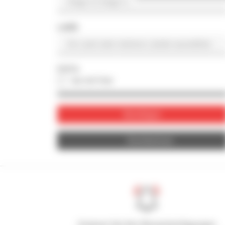
LAND
FOTO
nur mit Foto
Bestätigen
Zurücksetzen
Kreieren Sie Ihre Benachrichtigungen