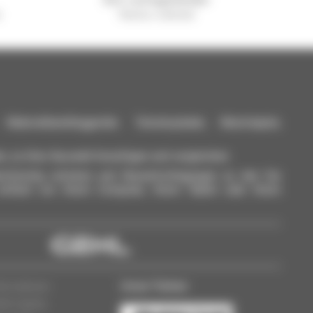
l
Manitou weltweit
aterialhandlinggeräte: Teleskoplader, Maststapler,
n, zu Ihrer Auswahl hinzufügen und vergleichen.
ichzeitig schicken und Benachrichtigungen zu den Sie
einfach von Ihrem Computer, Ihrem Tablet oder Ihrem
Unser Partner
nformationen
dlerzugang