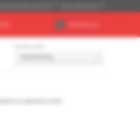
ikanisches Maßsystem (ft, lb)
Deutsch (Deutschland)
NDEN
Händlerbereich
Sortieren nach
Ergebnisse angezeigt werden.