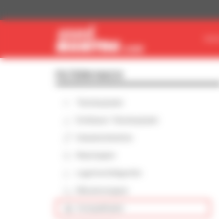
Cookie-Einstellungen
MAS
FILTERN NACH
Teleskoplader
Drehbarer Teleskoplader
Hubarbeitsbühne
Maststapler
Lagertechnikgeräte
Mitnehmstapler
Kompaktlader