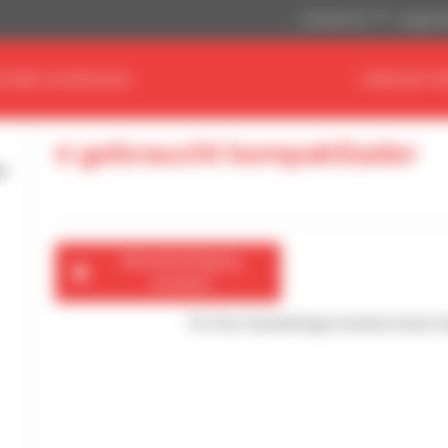
US-Dollar ($)
Angloamer
CHINE AUSWÄHLEN
HÄNDLER FI
0 gebraucht kompaktlader
Benachrichtigung
erstellen
Für Ihre Suchanfrage konnten keine 