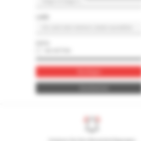
LAND
FOTO
nur mit Foto
Bestätigen
Zurücksetzen
Kreieren Sie Ihre Benachrichtigungen