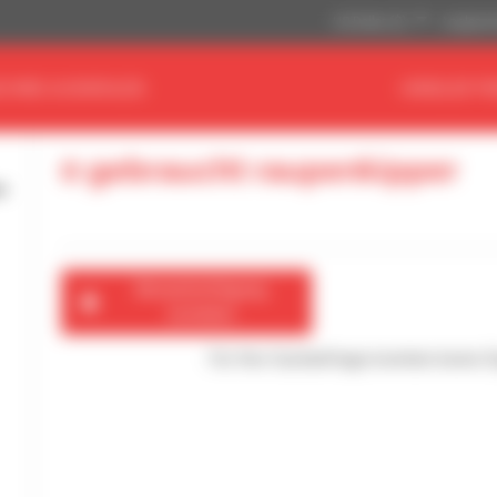
US-Dollar ($)
Angloamer
CHINE AUSWÄHLEN
HÄNDLER FI
0 gebraucht raupenkipper
Benachrichtigung
erstellen
Für Ihre Suchanfrage konnten keine 