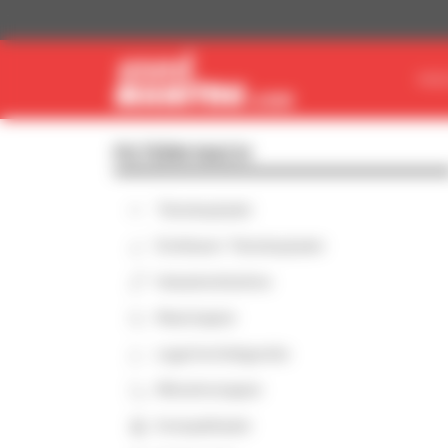
Cookie-Einstellungen
MAS
FILTERN NACH
Teleskoplader
Drehbarer Teleskoplader
Hubarbeitsbühne
Maststapler
Lagertechnikgeräte
Mitnehmstapler
Kompaktlader