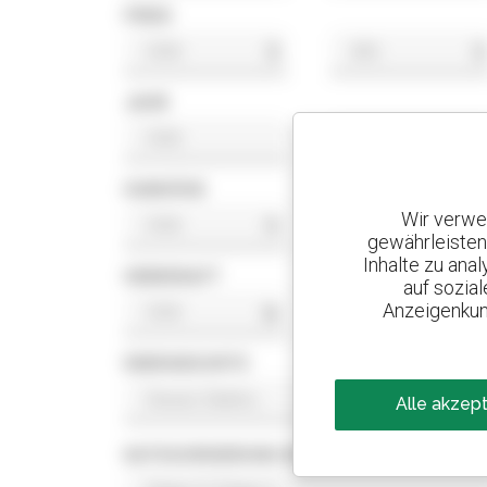
PREIS
$
$
JAHR
HUBHÖHE
Wir verwe
ft
ft
gewährleisten
Inhalte zu ana
HEBEKRAFT
auf sozia
Anzeigenkun
lb
lb
ENERGIESORTE
Alle akzep
KATEGORISIERUNG MOTORNORM