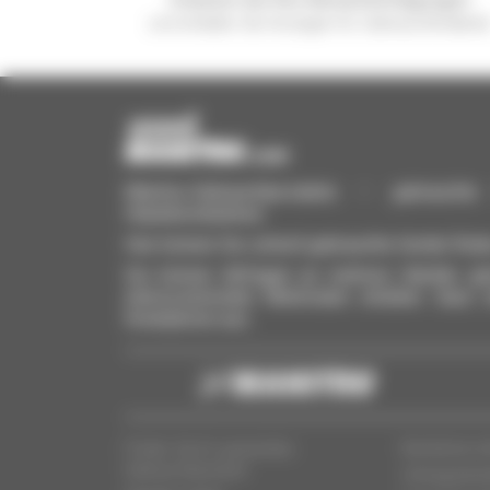
und erhalten Sie Anzeigen für Gebrauchtmateria
Manitou-Gebrauchtprodukte – gebrauchte M
Hubarbeitsbühnen
Hier können Sie schnell gebrauchte Geräte finde
Sie können Anfragen an mehrere Händler gle
interessierenden Merkmalen erhalten. Ganz 
Smartphone aus.
Finden Sie Ihr passendes
Rechtliche I
Gebrauchtprodukt
Vertragshän