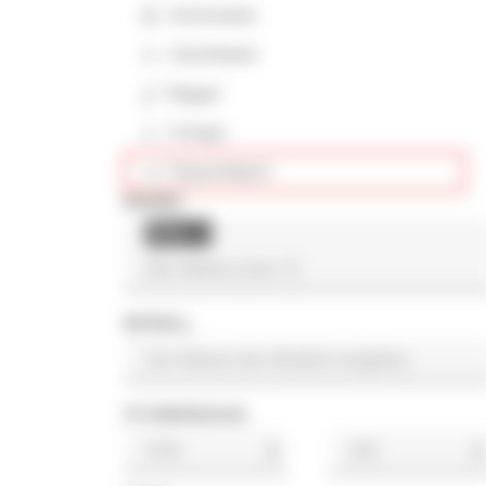
Kettenlader
Gelenklader
Bagger
Fertiger
Raupenkipper
MARKE
Atlas
×
MODELL
STUNDENZAHL
h
h