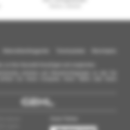
l
Manitou weltweit
aterialhandlinggeräte: Teleskoplader, Maststapler,
n, zu Ihrer Auswahl hinzufügen und vergleichen.
ichzeitig schicken und Benachrichtigungen zu den Sie
einfach von Ihrem Computer, Ihrem Tablet oder Ihrem
Unser Partner
nformationen
dlerzugang