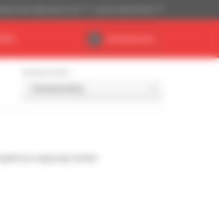
ikanisches Maßsystem (ft, lb)
Deutsch (Deutschland)
NDEN
Händlerbereich
Sortieren nach
Ergebnisse angezeigt werden.