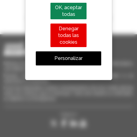
OK, aceptar
todas
1 de cada 4 manipuladores telescópicos
vendido en el mundo es Manitou
Denegar
todas las
cookies
Personalizar
Manitou Ocasión - Equipo de manutención de ocasión: telescópico,
carretilla de mástil, plataforma elevadora
Busque rápidamente materiales de ocasión, añádalos a su
selección y compárelos.
Envíe las solicitudes a varios concesionarios a la vez, reciba alertas
sobre los criterios que le interesan. Todo esto desde su ordenador,
su tableta o su Smarphone.
Síganos