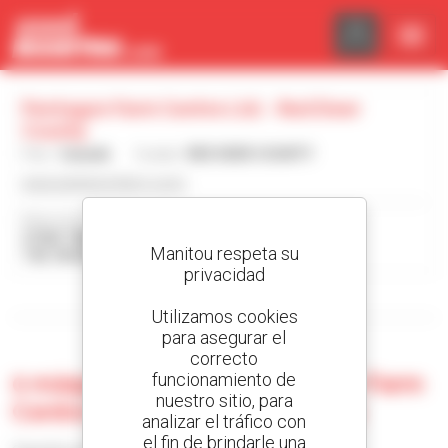
Panel de gestión de cookies
Pentagon Farm Centre Ltd. - Red Deer
County
País :
Canadá
Ciudad :
RED DEER COUNTY
www.pentagonfarm.com/
Dirección :
27365 TWP RD 372
Manitou respeta su
T4E 1N9 RED DEER COUNTY Canadá
privacidad
Mostrar filtros de búsqueda
Utilizamos cookies
para asegurar el
correcto
funcionamiento de
0 máquina usada en Pentagon Farm
nuestro sitio, para
Centre Ltd. - Red Deer County
analizar el tráfico con
el fin de brindarle una