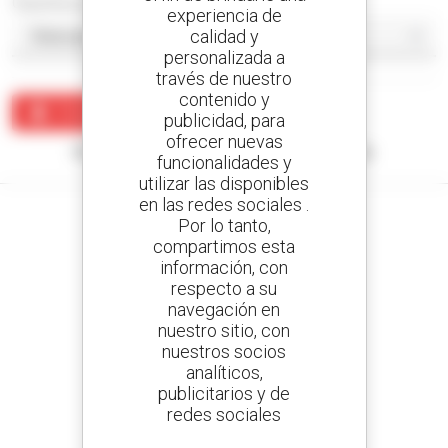
Classificar por
experiencia de
calidad y
personalizada a
través de nuestro
contenido y
Crear una alerta
publicidad, para
ofrecer nuevas
Ningún resultado corresponde con su búsqueda.
funcionalidades y
utilizar las disponibles
en las redes sociales .
Por lo tanto,
compartimos esta
información, con
Cree sus alertas
respecto a su
y reciba anuncios de equipos de ocasión
navegación en
nuestro sitio, con
nuestros socios
analíticos,
800 concesionarios
publicitarios y de
Manitou por todo el mundo
redes sociales