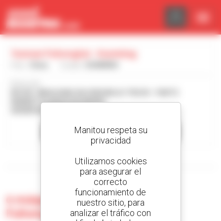
Panel de gestión de cookies
Yunnan Fuhongtai - Kunming
País :
China
Ciudad :
KUNMING
Dirección :
NO.D8-14BUILDING D8-D9DONGJU TRUCK - PARTS
MARKETGUANGDUKUNMING
650000 KUNMING China
Manitou respeta su
Contactar con el concesionario
privacidad
Mostrar filtros de búsqueda
Utilizamos cookies
para asegurar el
correcto
funcionamiento de
0 máquina usada en Yunnan
nuestro sitio, para
Fuhongtai - Kunming
analizar el tráfico con