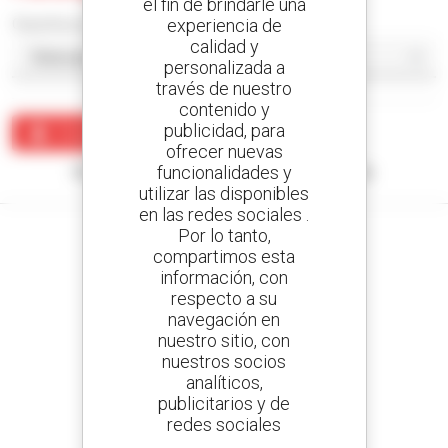
el fin de brindarle una
experiencia de
Classificar por
calidad y
personalizada a
través de nuestro
contenido y
publicidad, para
Crear una alerta
ofrecer nuevas
funcionalidades y
Ningún resultado corresponde con su búsqueda.
utilizar las disponibles
en las redes sociales .
Por lo tanto,
compartimos esta
información, con
Cree sus alertas
respecto a su
y reciba anuncios de equipos de ocasión
navegación en
nuestro sitio, con
nuestros socios
analíticos,
publicitarios y de
800 concesionarios
redes sociales
Manitou por todo el mundo