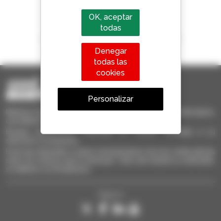
OK, aceptar
todas
1 de cada 4 manipuladores telescópicos
vendido en el mundo es Manitou
Denegar
todas las
cookies
Personalizar
Manitou Ocasión - Equipo de manutención de ocasión: telescópico,
carretilla de mástil, plataforma elevadora
Busque rápidamente materiales de ocasión, añádalos a su
selección y compárelos.
Envíe las solicitudes a varios concesionarios a la vez, reciba alertas
sobre los criterios que le interesan. Todo esto desde su ordenador,
su tableta o su Smarphone.
Síganos