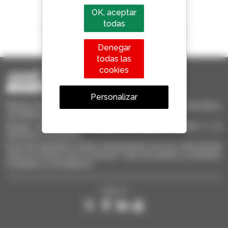
OK, aceptar
todas
1 de cada 4 manipuladores telescópicos
vendido en el mundo es Manitou
Denegar
todas las
cookies
Personalizar
Manitou Ocasión - Equipo de manutención de ocasión: telescópico,
carretilla de mástil, plataforma elevadora
Busque rápidamente materiales de ocasión, añádalos a su
selección y compárelos.
Envíe las solicitudes a varios concesionarios a la vez, reciba alertas
sobre los criterios que le interesan. Todo esto desde su ordenador,
su tableta o su Smarphone.
Síganos