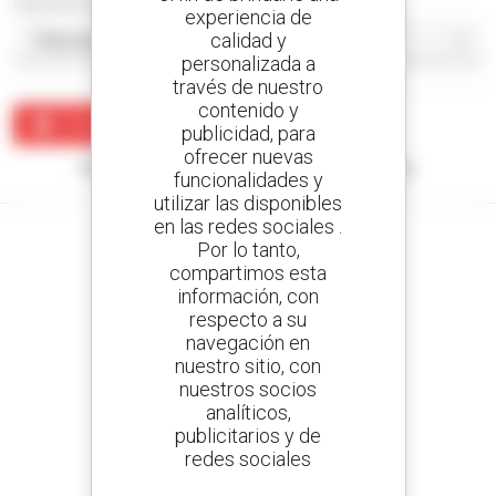
Classificar por
experiencia de
calidad y
personalizada a
través de nuestro
contenido y
Crear una alerta
publicidad, para
ofrecer nuevas
Ningún resultado corresponde con su búsqueda.
funcionalidades y
utilizar las disponibles
en las redes sociales .
Por lo tanto,
compartimos esta
información, con
Cree sus alertas
respecto a su
y reciba anuncios de equipos de ocasión
navegación en
nuestro sitio, con
nuestros socios
analíticos,
800 concesionarios
publicitarios y de
Manitou por todo el mundo
redes sociales