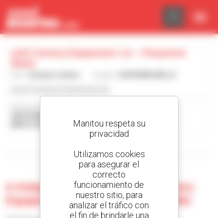
Panel de gestión de cookies
21St Century Equipment, Llc - Cheyenne
Wells
País :
Estados Unidos
Ciudad :
CHEYENNE WELLS
www.21stcenturyequipment.net/
Dirección :
44578 HWY 40
Manitou respeta su
80810 CHEYENNE WELLS Estados Unidos
privacidad
Mostrar filtros de búsqueda
Utilizamos cookies
para asegurar el
correcto
funcionamiento de
0 máquina usada en 21St Century
nuestro sitio, para
Equipment, Llc - Cheyenne Wells
analizar el tráfico con
el fin de brindarle una