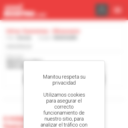
Panel de gestión de cookies
Intrac Saaremaa - Sikassaare
País :
Estonia
Ciudad :
SIKASSAARE
www.intrac.ee
Dirección :
NIIDUPOLLU TEE 4
93876 SIKASSAARE Estonia
Manitou respeta su
Contactar con el concesionario
privacidad
Utilizamos cookies
Mostrar filtros de búsqueda
para asegurar el
correcto
funcionamiento de
0 máquina usada en Intrac
nuestro sitio, para
analizar el tráfico con
Saaremaa - Sikassaare