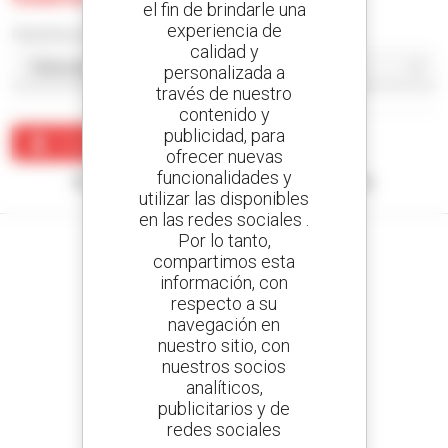
el fin de brindarle una
experiencia de
Classificar por
calidad y
personalizada a
través de nuestro
contenido y
publicidad, para
Crear una alerta
ofrecer nuevas
funcionalidades y
Ningún resultado corresponde con su búsqueda.
utilizar las disponibles
en las redes sociales .
Por lo tanto,
compartimos esta
información, con
respecto a su
Cree sus alertas
navegación en
y reciba anuncios de equipos de ocasión
nuestro sitio, con
nuestros socios
analíticos,
publicitarios y de
800 concesionarios
redes sociales
Manitou por todo el mundo