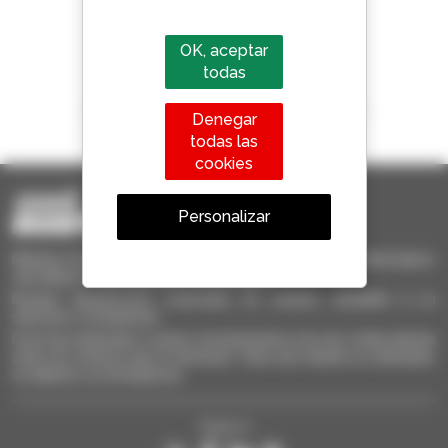
Manitou por todo el mundo
OK, aceptar
todas
1 de cada 4 manipuladores telescópicos
Denegar
vendido en el mundo es Manitou
todas las
cookies
Personalizar
Manitou Ocasión - Equipo de manutención de ocasión: telescópico,
carretilla de mástil, plataforma elevadora
Busque rápidamente materiales de ocasión, añádalos a su
selección y compárelos.
Envíe las solicitudes a varios concesionarios a la vez, reciba alertas
sobre los criterios que le interesan. Todo esto desde su ordenador,
su tableta o su Smarphone.
Síganos