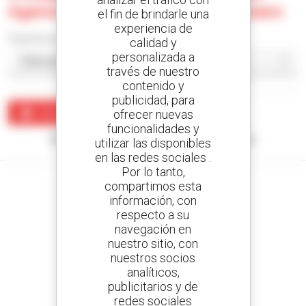
Agence De Fort Dauphin - Tolanaro
el fin de brindarle una
experiencia de
Classificar por
calidad y
personalizada a
través de nuestro
contenido y
publicidad, para
Crear una alerta
ofrecer nuevas
funcionalidades y
Ningún resultado corresponde con su búsqueda.
utilizar las disponibles
en las redes sociales .
Por lo tanto,
compartimos esta
información, con
respecto a su
Cree sus alertas
navegación en
y reciba anuncios de equipos de ocasión
nuestro sitio, con
nuestros socios
analíticos,
publicitarios y de
redes sociales
800 concesionarios