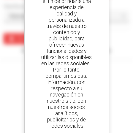
el fin de brindarle una
Classificar por
experiencia de
calidad y
personalizada a
través de nuestro
contenido y
publicidad, para
Crear una alerta
ofrecer nuevas
funcionalidades y
Ningún resultado corresponde con su búsqueda.
utilizar las disponibles
en las redes sociales .
Por lo tanto,
compartimos esta
información, con
Cree sus alertas
respecto a su
y reciba anuncios de equipos de ocasión
navegación en
nuestro sitio, con
nuestros socios
analíticos,
publicitarios y de
800 concesionarios
redes sociales
Manitou por todo el mundo