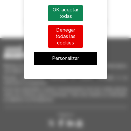
OK, aceptar
todas
1 de cada 4 manipuladores telescópicos
vendido en el mundo es Manitou
Denegar
todas las
cookies
Personalizar
Manitou Ocasión - Equipo de manutención de ocasión: telescópico,
carretilla de mástil, plataforma elevadora
Busque rápidamente materiales de ocasión, añádalos a su
selección y compárelos.
Envíe las solicitudes a varios concesionarios a la vez, reciba alertas
sobre los criterios que le interesan. Todo esto desde su ordenador,
su tableta o su Smarphone.
Síganos