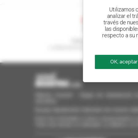
Utilizamos c
analizar el t
través de nues
las disponible
respecto a su n
Cree sus alertas
y reciba anuncios de equipos de ocasión
OK, aceptar
Manitou Ocasión - Equipo de manutención de o
elevadora
Busque rápidamente materiales de ocasión, añá
Envíe las solicitudes a varios concesionarios a l
Todo esto desde su ordenador, su tableta o su