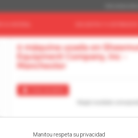
Dólar estadouniden
E SU MATERIAL
ENCUENTRA TU DISTRIBUIDO
0 máquina usada en Shawmu
Equipment Company, Inc -
Manchester
Crear una alerta
Ningún resultado correspon
Manitou respeta su privacidad