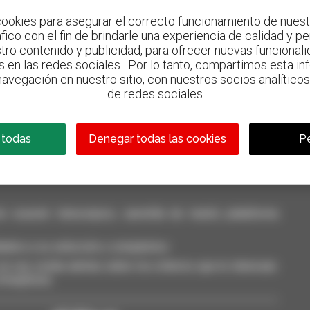
ookies para asegurar el correcto funcionamiento de nuestr
ráfico con el fin de brindarle una experiencia de calidad y p
tro contenido y publicidad, para ofrecer nuevas funcionalid
s en las redes sociales . Por lo tanto, compartimos esta i
avegación en nuestro sitio, con nuestros socios analíticos,
800 concesionarios
de redes sociales
Manitou por todo el mundo
 todas
Denegar todas las cookies
Pe
casión: telescópico, carretilla de mástil, plataforma
dalos a su selección y compárelos.
a vez, reciba alertas sobre los criterios que le interesan.
 Smarphone.