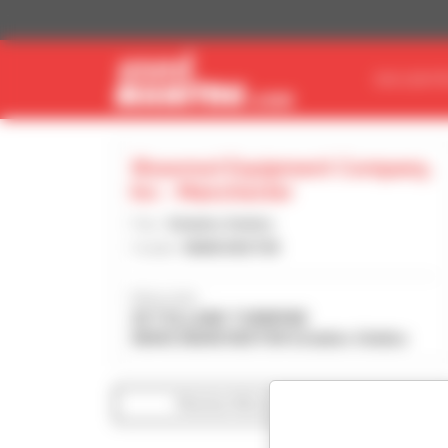
Panel de gestión de cookies
ENCUENTR
Shawmut Equipment Company,
Inc - Manchester
País :
Estados Unidos
Ciudad :
MANCHESTER
Dirección :
20 TOLLAND TURNPIKE
06042 MANCHESTER Estados Unidos
Mostrar filtros de búsqueda