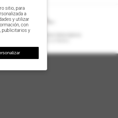
o sitio, para
ersonalizada a
ades y utilizar
nformación, con
 publicitarios y
1 de cada 4 manipuladores telescópicos
vendido en el mundo es Manitou
rsonalizar