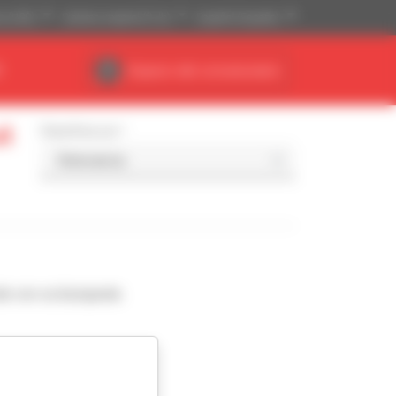
se (US$)
Sistema imperial (ft, lb)
Español (España)
R
Espacio del concesionario
t
Classificar por
de con su búsqueda.