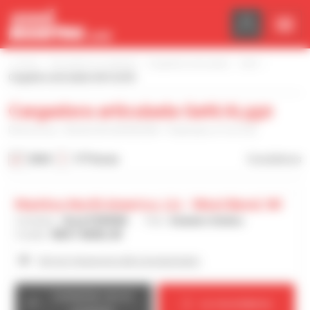
Panel de gestión de cookies
Inicio
Encuentre su material
Cargadora articulada
Gehl
Cargadora articulada Gehl AL550
Cargadora articulada Gehl AL550
Referencia : GHLAL550J00300308 - Publicado el 16/3/26
2024
177 horas
Consúltenos
Manitou North America, Llc - West Bend, Wi
Vendedor :
Brad PERRINE
País :
Estados Unidos
Ciudad :
WEST BEND, WI
Ver los 4 anuncios del concesionario
Contactar con el
Le recordamos