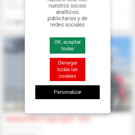
Gravit - Lublin
nuestros socios
STRZESZKOWICE DUZE, POLONIA
analíticos,
publicitarios y de
2024
12 horas
redes sociales
OK, aceptar
todas
Denegar
todas las
cookies
Personalizar
3
Manitou MLA-T 533-145 V+ - ST5
Cargadora articulada