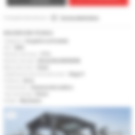
vendedor
Comparte este anuncio :
Correo electrónico
DESCRIPCIÓN TÉCNICA
Categoría :
Cargadora articulada
Año :
2024
Número de horas :
177 h
Número de serie :
GHLAL550J00300308
Marca de motor :
Deutz
Clasificación de norma de motor :
Stage V
Potencia :
60 ch
Transmisión :
Sistema hidrostático
Tipo de energía :
Diésel
Estado :
Muy bueno
1