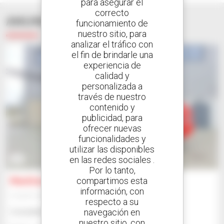
para asegurar el
correcto
ANUNCIOS SIMILARES
funcionamiento de
nuestro sitio, para
analizar el tráfico con
el fin de brindarle una
experiencia de
calidad y
personalizada a
través de nuestro
contenido y
publicidad, para
ofrecer nuevas
funcionalidades y
utilizar las disponibles
en las redes sociales .
4
Por lo tanto,
compartimos esta
Manitou MLA-T 533 145 V+ ELITE
información, con
Cargadora articulada
respecto a su
navegación en
Consúltenos
nuestro sitio, con