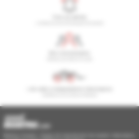
Cree sus alertas
y reciba anuncios de equipos de ocasión
800 concesionarios
Manitou por todo el mundo
1 de cada 4 manipuladores telescópicos
vendido en el mundo es Manitou
Manitou Ocasión - Equipo de manutención de ocasión: telescópico,