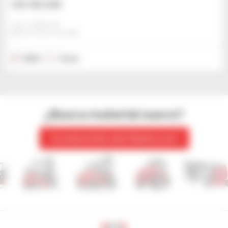
125.762 US$
Jmp - Bialystok
BIALYSTOK, POLONIA
2024
1 hora
¿Busca material nuevo?
Acceda al sitio web Manitou.com