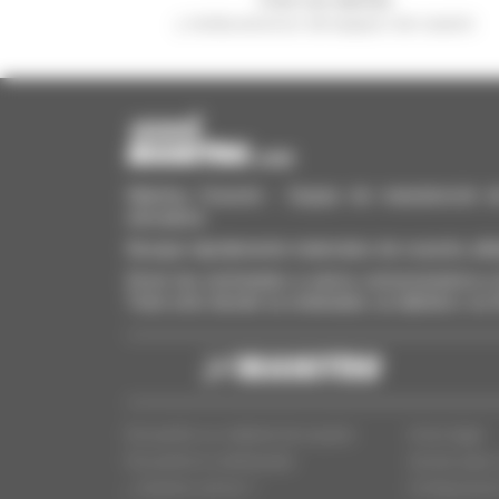
y reciba anuncios de equipos de ocasión
Manitou Ocasión - Equipo de manutención de o
elevadora
Busque rápidamente materiales de ocasión, añá
Envíe las solicitudes a varios concesionarios a l
Todo esto desde su ordenador, su tableta o su
Encuentre su material de ocasión
Aviso legal
Encuentra tu distribuidor
Acceso para 
¿ Quienes somos ?
Configuració