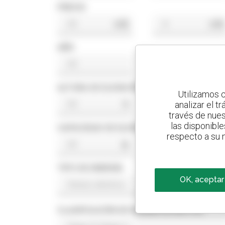
PRECIO
US$
US$
AÑO
ALTURA DE ELEVACIÓN
Utilizamos c
analizar el t
ft
ft
través de nues
las disponible
CAPACIDAD DE ELEVACIÓN
respecto a su n
lb
lb
TIPO DE ENERGÍA
OK, aceptar
CLASIFICACIÓN DE NORMA DE MOTOR