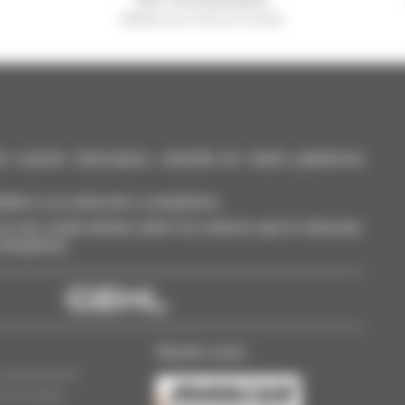
Manitou por todo el mundo
casión: telescópico, carretilla de mástil, plataforma
dalos a su selección y compárelos.
a vez, reciba alertas sobre los criterios que le interesan.
 Smarphone.
Nuestro socio
concesionarios
n de cookies