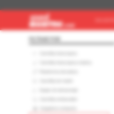
Panel de gestión de cookies
ENCUENTR
FILTRAR POR
Carretilla telescópica
Carretilla telescópica rotativa
Plataforma elevadora
Carretilla de mástil
Equipo de almacenaje
Carretilla embarcable
Cargadora compacta