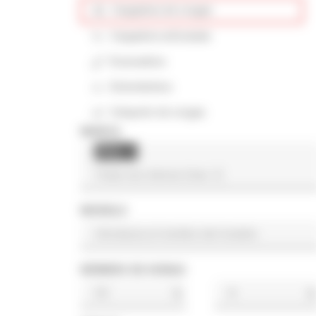
Cargadora de orugas
Cargadora articulada
Excavadora
Extendedora
Volquete de orugas
MARCA
Atlas
×
MODELO
NÚMERO DE HORAS
h
h