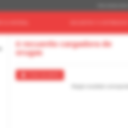
Dólar estadouniden
E SU MATERIAL
ENCUENTRA TU DISTRIBUIDO
0 recuento cargadora de
orugas
Crear una alerta
Ningún resultado correspon