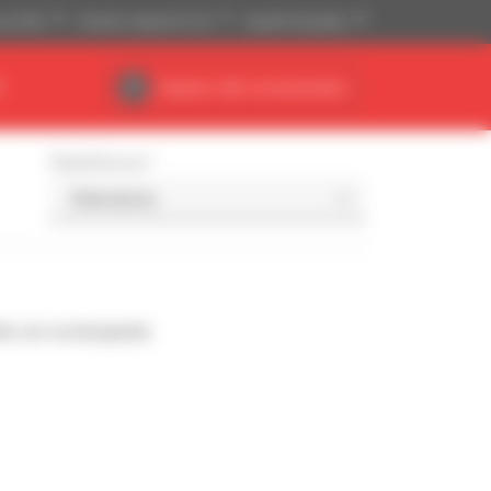
se (US$)
Sistema imperial (ft, lb)
Español (España)
R
Espacio del concesionario
Classificar por
de con su búsqueda.