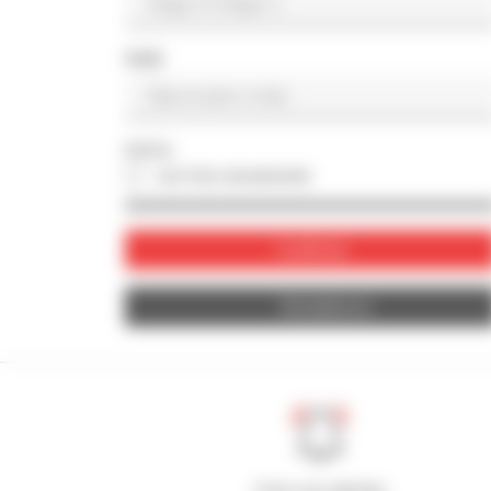
PAÍS
FOTO
con foto únicamente
Confirmar
Restablecer
Cree sus alertas