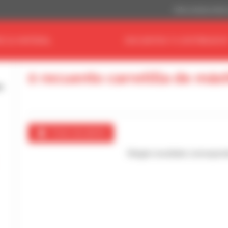
Dólar estadouniden
E SU MATERIAL
ENCUENTRA TU DISTRIBUIDO
0 recuento carretilla de mást
Crear una alerta
Ningún resultado correspon