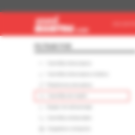
Panel de gestión de cookies
ENCUENTR
FILTRAR POR
Carretilla telescópica
Carretilla telescópica rotativa
Plataforma elevadora
Carretilla de mástil
Equipo de almacenaje
Carretilla embarcable
Cargadora compacta