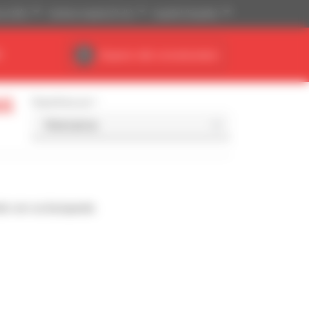
se (US$)
Sistema imperial (ft, lb)
Español (España)
R
Espacio del concesionario
il
Classificar por
de con su búsqueda.