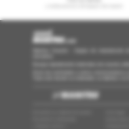
y reciba anuncios de equipos de ocasión
Manitou Ocasión - Equipo de manutención de o
elevadora
Busque rápidamente materiales de ocasión, añá
Envíe las solicitudes a varios concesionarios a l
Todo esto desde su ordenador, su tableta o su
Encuentre su material de ocasión
Aviso legal
Encuentra tu distribuidor
Acceso para 
¿ Quienes somos ?
Configuració