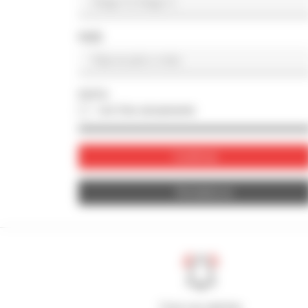
PAÍS
FOTO
con foto únicamente
Confirmar
Restablecer
Cree sus alertas