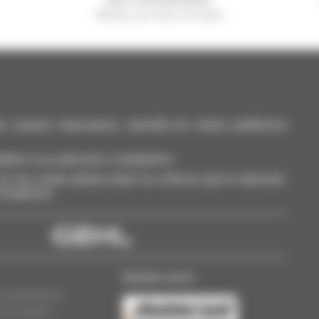
Manitou por todo el mundo
casión: telescópico, carretilla de mástil, plataforma
dalos a su selección y compárelos.
a vez, reciba alertas sobre los criterios que le interesan.
 Smarphone.
Nuestro socio
concesionarios
n de cookies