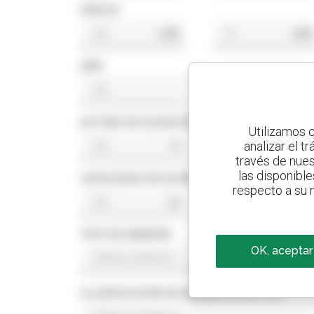
PRECIO
US$
US$
AÑO
ALTURA DE ELEVACIÓN
Utilizamos c
analizar el t
ft
ft
través de nues
las disponible
CAPACIDAD DE ELEVACIÓN
respecto a su n
lb
lb
TIPO DE ENERGÍA
OK, aceptar
CLASIFICACIÓN DE NORMA DE MOTOR