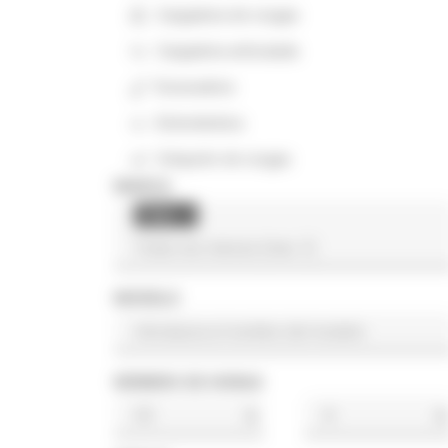
Cargadora de orugas
Cargadora articulada
Excavadora
Extendedora
Volquete de orugas
MARCA
Claas
×
MODELO
NÚMERO DE HORAS
h
h